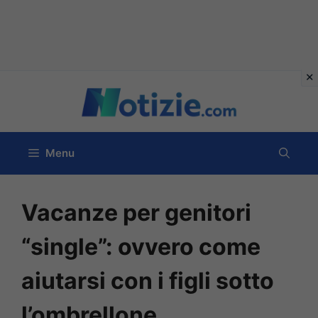
Vai
al
contenuto
Menu
Vacanze per genitori
“single”: ovvero come
aiutarsi con i figli sotto
l’ombrellone