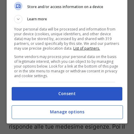
Store and/or access information on a device
l’agognato luogo di villeggiatura. Tavoli
vicini, per cominciare a socializzare.
Learn more
All’indomani stesso discorso per gli
Your personal data will be processed and information from
your device (cookies, unique identifiers, and other device
data) may be stored by, accessed by and shared with 319
ombrelloni in spiaggia. Prima e seconda
partners, or used specifically by this site. We and our partners
may use precise geolocation data.
List of partners.
fila tutta prenotata per il
mega gruppo di
Some vendors may process your personal data on the basis
mamme e papà e figli al seguito.
Si rompe
of legitimate interest, which you can object to by managing
your options below. Look for a link at the bottom of this page
or in the site menu to manage or withdraw consent in privacy
il ghiaccio con il più canonico degli
and cookie settings.
approcci: come ti chiami, da dove vieni,
Consent
quale nome hanno i tuoi figli e soprattutto
quanti anni hanno. Da lì è fatta. Sarà
Manage options
naturale stringere rapporti con chi
risponde alle tue medesime esigenze. Poi il