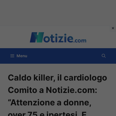
Vai
al
contenuto
Menu
Caldo killer, il cardiologo
Comito a Notizie.com:
“Attenzione a donne,
over 75 e ipertesi. E