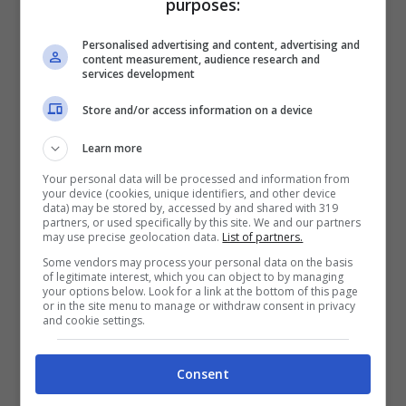
purposes:
Ecco, la stessa cosa si verifica quando il
caldo là fuori è estremo”.
Personalised advertising and content, advertising and
content measurement, audience research and
services development
Domanda scontata, ma da fare. Chi rischia
Store and/or access information on a device
di più?
Learn more
Your personal data will be processed and information from
“Le donne, perchè di norma hanno una
your device (cookies, unique identifiers, and other device
data) may be stored by, accessed by and shared with 319
temperatura arteriosa più bassa rispetto
partners, or used specifically by this site. We and our partners
may use precise geolocation data.
List of partners.
agli uomini, di solito 100 su 70. Poi
Some vendors may process your personal data on the basis
of legitimate interest, which you can object to by managing
attenzione alle persone più fragili, che
your options below. Look for a link at the bottom of this page
or in the site menu to manage or withdraw consent in privacy
magari abbiano anche superato i 75 anni.
and cookie settings.
Vede, il caldo è un vaso dilatatore tra i più
Consent
potenti, e questo contribuisce al crollo