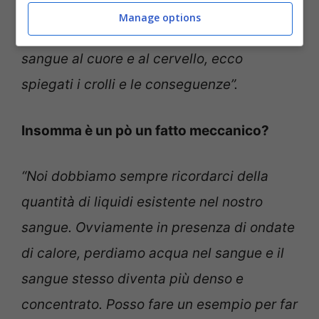
della pressione quando è eccessivo. Di
Manage options
conseguenza il rischio è che arrivi poco
sangue al cuore e al cervello, ecco
spiegati i crolli e le conseguenze”.
Insomma è un pò un fatto meccanico?
“Noi dobbiamo sempre ricordarci della
quantità di liquidi esistente nel nostro
sangue. Ovviamente in presenza di ondate
di calore, perdiamo acqua nel sangue e il
sangue stesso diventa più denso e
concentrato. Posso fare un esempio per far