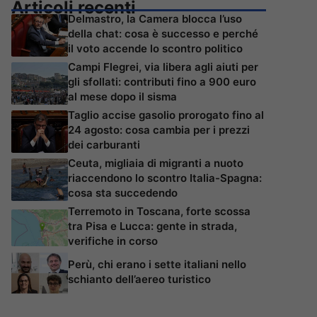
Articoli recenti
Delmastro, la Camera blocca l’uso
della chat: cosa è successo e perché
il voto accende lo scontro politico
Campi Flegrei, via libera agli aiuti per
gli sfollati: contributi fino a 900 euro
al mese dopo il sisma
Taglio accise gasolio prorogato fino al
24 agosto: cosa cambia per i prezzi
dei carburanti
Ceuta, migliaia di migranti a nuoto
riaccendono lo scontro Italia-Spagna:
cosa sta succedendo
Terremoto in Toscana, forte scossa
tra Pisa e Lucca: gente in strada,
verifiche in corso
Perù, chi erano i sette italiani nello
schianto dell’aereo turistico