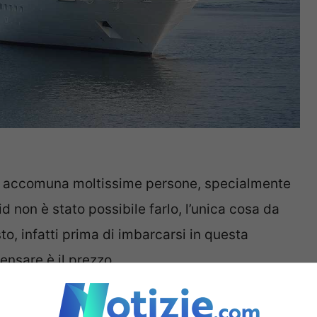
e accomuna moltissime persone, specialmente
 non è stato possibile farlo, l’unica cosa da
o, infatti prima di imbarcarsi in questa
pensare è il prezzo.
anciato questa iniziativa che partirà appunto