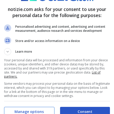
,
per la prima volta al mondo infatti sarà
notizie.com asks for your consent to use your
hiamerà MV Narrative, al suo interno ci
personal data for the following purposes:
 una biblioteca con 10mila testi a disposizione
Personalised advertising and content, advertising and content
measurement, audience research and services development
a due piani, con la possibilità di navigare senza
Store and/or access information on a device
, come: la sala relax, l’area fitness e anche una
la, un ospedale e una banca. Non mancano
Learn more
Your personal data will be processed and information from your device
(cookies, unique identifiers, and other device data) may be stored by,
accessed by and shared with 319 partners, or used specifically by this
site. We and our partners may use precise geolocation data.
List of
iera: ecco i costi
partners.
Some vendors may process your personal data on the basis of legitimate
interest, which you can object to by managing your options below. Look
l 2024 sarà possibile, ma quali sono i costi
for a link at the bottom of this page or in the site menu to manage or
withdraw consent in privacy and cookie settings.
ambio di vista cosi radicale?
Manage options
Consent