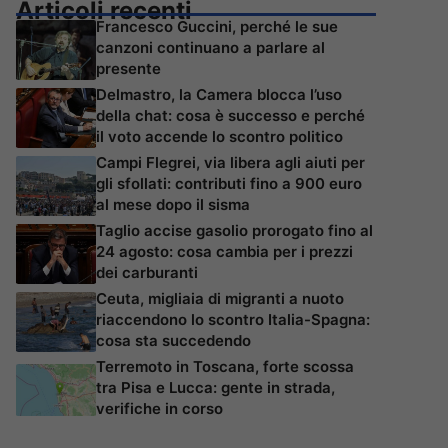
Articoli recenti
Francesco Guccini, perché le sue
canzoni continuano a parlare al
presente
Delmastro, la Camera blocca l’uso
della chat: cosa è successo e perché
il voto accende lo scontro politico
Campi Flegrei, via libera agli aiuti per
gli sfollati: contributi fino a 900 euro
al mese dopo il sisma
Taglio accise gasolio prorogato fino al
24 agosto: cosa cambia per i prezzi
dei carburanti
Ceuta, migliaia di migranti a nuoto
riaccendono lo scontro Italia-Spagna:
cosa sta succedendo
Terremoto in Toscana, forte scossa
tra Pisa e Lucca: gente in strada,
verifiche in corso