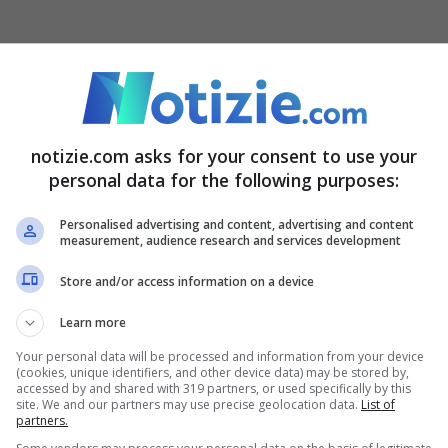
rotagonista del gossip da mesi,
i diretti
protagonisti. In questi giorni sono emersi nuovi
e hanno preceduto la decisione di Shakira di
notizie.com asks for your consent to use your
personal data for the following purposes:
ntante avrebbe avuto una vivace lite con l’ex
 di Piquè era a conoscenza
dei tradimenti del
Personalised advertising and content, advertising and content
measurement, audience research and services development
sempre coperto. Quando Shakira ha scoperto il
Store and/or access information on a device
Secondo quanto ha riferito il
Latin Post
lo
asceso.
Learn more
Your personal data will be processed and information from your device
(cookies, unique identifiers, and other device data) may be stored by,
accuse verbali di Shakira le avrebbe dato un
accessed by and shared with 319 partners, or used specifically by this
site. We and our partners may use precise geolocation data.
List of
partners.
ta di cui in Spagna si sta discutendo molto.