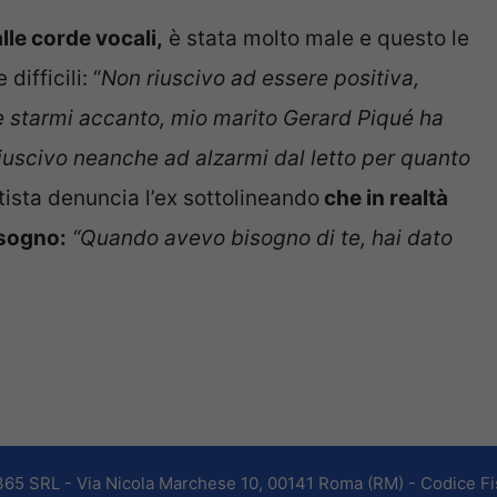
le corde vocali,
è stata molto male e questo le
ifficili: “
Non riuscivo ad essere positiva,
ile starmi accanto, mio marito Gerard Piqué ha
 riuscivo neanche ad alzarmi dal letto per quanto
tista denuncia l’ex sottolineando
che in realtà
isogno:
“Quando avevo bisogno di te, hai dato
365 SRL - Via Nicola Marchese 10, 00141 Roma (RM) - Codice Fis