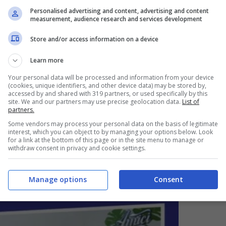
Personalised advertising and content, advertising and content
delle rinunce. Lavina ha infatti contestato a
measurement, audience research and services development
abitudini
per lei, come quella di uscire spesso
Store and/or access information on a device
Learn more
Your personal data will be processed and information from your device
 di cambiare la sua vita solo perchè è lei a
(cookies, unique identifiers, and other device data) may be stored by,
accessed by and shared with 319 partners, or used specifically by this
e corteggiatori cosa risponderebbero a
Lavinia
site. We and our partners may use precise geolocation data.
List of
partners.
n avrebbe nessun problema a dire di si, è
Some vendors may process your personal data on the basis of legitimate
interest, which you can object to by managing your options below. Look
programma: il suo interesse è sincero e reale.
for a link at the bottom of this page or in the site menu to manage or
withdraw consent in privacy and cookie settings.
he per ora non ci sono i presupposti per una
.
Manage options
Consent