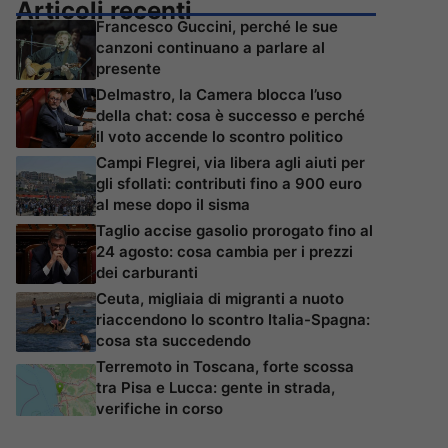
Articoli recenti
Francesco Guccini, perché le sue
canzoni continuano a parlare al
presente
Delmastro, la Camera blocca l’uso
della chat: cosa è successo e perché
il voto accende lo scontro politico
Campi Flegrei, via libera agli aiuti per
gli sfollati: contributi fino a 900 euro
al mese dopo il sisma
Taglio accise gasolio prorogato fino al
24 agosto: cosa cambia per i prezzi
dei carburanti
Ceuta, migliaia di migranti a nuoto
riaccendono lo scontro Italia-Spagna:
cosa sta succedendo
Terremoto in Toscana, forte scossa
tra Pisa e Lucca: gente in strada,
verifiche in corso