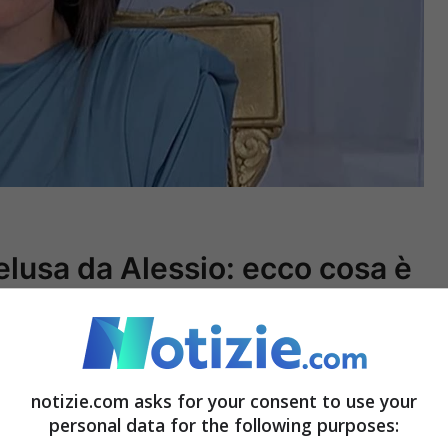
elusa da Alessio: ecco cosa è
a a faccia con l’altro Alessio
. I due non sono
notizie.com asks for your consent to use your
olo convocato per avere dei chiarimenti. Il
personal data for the following purposes:
e ha rivelato alla tronista di non essere