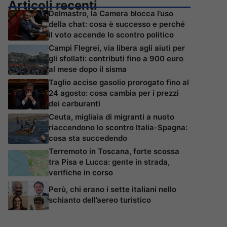
Articoli recenti
Delmastro, la Camera blocca l’uso
della chat: cosa è successo e perché
il voto accende lo scontro politico
Campi Flegrei, via libera agli aiuti per
gli sfollati: contributi fino a 900 euro
al mese dopo il sisma
Taglio accise gasolio prorogato fino al
24 agosto: cosa cambia per i prezzi
dei carburanti
Ceuta, migliaia di migranti a nuoto
riaccendono lo scontro Italia-Spagna:
cosa sta succedendo
Terremoto in Toscana, forte scossa
tra Pisa e Lucca: gente in strada,
verifiche in corso
Perù, chi erano i sette italiani nello
schianto dell’aereo turistico