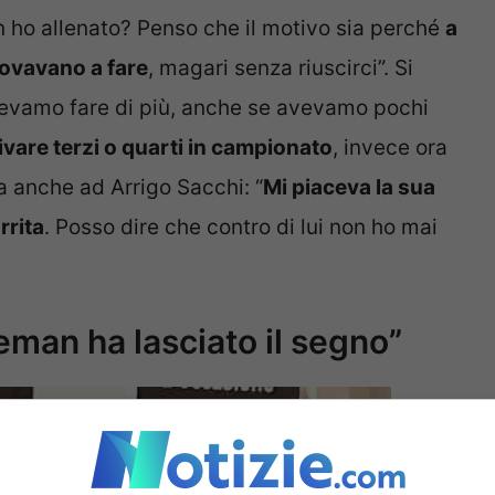
on ho allenato? Penso che il motivo sia perché
a
rovavano a fare
, magari senza riuscirci”. Si
otevamo fare di più, anche se avevamo pochi
ivare terzi o quarti in campionato
, invece ora
a anche ad Arrigo Sacchi: “
Mi piaceva la sua
rrita
. Posso dire che contro di lui non ho mai
eman ha lasciato il segno”