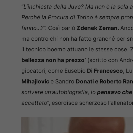
“
L’inchiesta della Juve? Ma non è la sola 
Perché la Procura di Torino è sempre pront
fanno…?
“. Così parlò
Zdenek Zeman.
Anco
ma contro chi non ha fatto granché per s
il tecnico boemo attuano le stesse cose. 
bellezza non ha prezzo’
(scritto con Andre
giocatori, come Eusebio
Di Francesco
, Lu
Mihajlovic
e Sandro
Donati e Roberto Ra
scrivere un’autobiografia, io
pensavo che 
accettato
“, esordisce scherzoso l’allenato