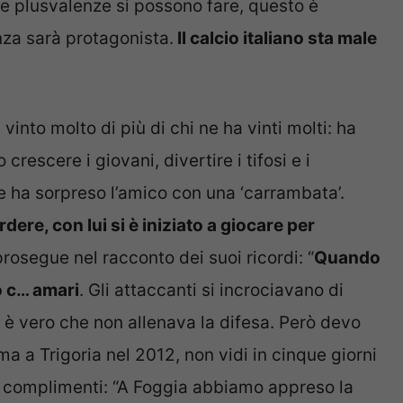
le plusvalenze si possono fare, questo è
anza sarà protagonista.
Il calcio italiano sta male
into molto di più di chi ne ha vinti molti: ha
crescere i giovani, divertire i tifosi e i
he ha sorpreso l’amico con una ‘carrambata’.
rdere, con lui si è iniziato a giocare per
prosegue nel racconto dei suoi ricordi: “
Quando
o c… amari
. Gli attaccanti si incrociavano di
 è vero che non allenava la difesa. Però devo
 a Trigoria nel 2012, non vidi in cinque giorni
tri complimenti: “A Foggia abbiamo appreso la