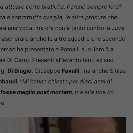
ad attuare certe pratiche. Perché sempre loro?
a e soprattutto sveglia, le altre procure che
ra una volta, ma ora non è tanto contro la Juve
mascherare anche le altre squadre che secondo
Zeman ha presentato a Roma il suo libro
‘La
a Di Caro). Presenti all’evento tanti ex suoi
igi
Di Biagio
, Giuseppe
Favalli
, ma anche Sinisa
mbaudi
. “
Mi hanno chiesto per dieci anni di
fosse meglio post mortem
, ma alla fine ho
re.