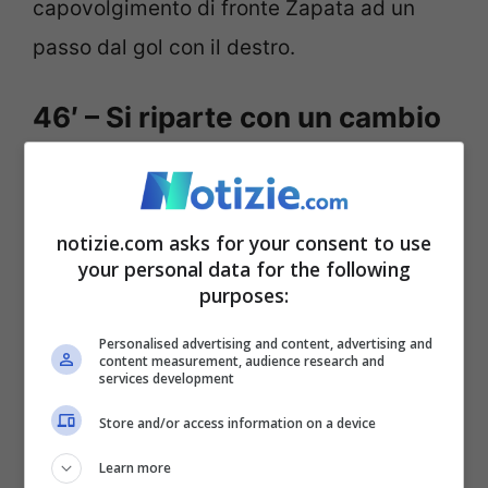
capovolgimento di fronte Zapata ad un
passo dal gol con il destro.
46′ – Si riparte con un cambio
Si riparte con un cambio in casa Atalanta.
Gasperini mette in campo Malinovskyi al
notizie.com asks for your consent to use
posto di Scalvini.
your personal data for the following
purposes:
45’+1 – Fine primo tempo
Personalised advertising and content, advertising and
content measurement, audience research and
services development
Fine primo tempo a Bergamo. Atalanta e
Store and/or access information on a device
Inter vanno all’intervallo sul punteggio di 1-
1: Dzeko risponde a Lookman.
Learn more