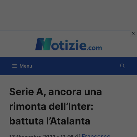
Vai
al
contenuto
Menu
Serie A, ancora una
rimonta dell’Inter:
battuta l’Atalanta
di
Francesco
13 Novembre 2022 - 11:46