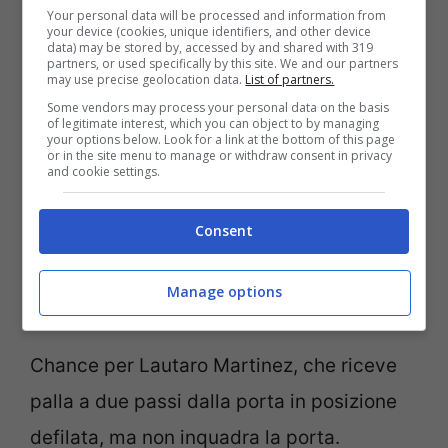
Your personal data will be processed and information from
your device (cookies, unique identifiers, and other device
45′ – Un minuto di recupero
data) may be stored by, accessed by and shared with 319
partners, or used specifically by this site. We and our partners
may use precise geolocation data.
List of partners.
Il direttore di gara ha assegnato un solo
Some vendors may process your personal data on the basis
of legitimate interest, which you can object to by managing
minuto di recupero. Ultime chance per
your options below. Look for a link at the bottom of this page
or in the site menu to manage or withdraw consent in privacy
provare ad andare all’intervallo in
and cookie settings.
vantaggio.
Consent
43′ – Chance per Lautaro
Manage options
Martinez
Chance per Lautaro Martinez, che riceve
palla a due passi dalla porta in posizione
defilata, ma non inquadra la porta.