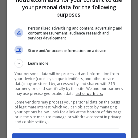
your personal data for the following
purposes:
Personalised advertising and content, advertising and
content measurement, audience research and
services development
Store and/or access information on a device
Learn more
Estrazioni Lotto giovedì 10 novembre (Ansa Foto)
Your personal data will be processed and information from
your device (cookies, unique identifiers, and other device
BARI
: 43 1 65 76 40
data) may be stored by, accessed by and shared with 319
partners, or used specifically by this site. We and our partners
CAGLIARI
: 90 27 4 71 62
may use precise geolocation data.
List of partners.
Some vendors may process your personal data on the basis
FIRENZE
: 64 18 5 37 1
of legitimate interest, which you can object to by managing
your options below. Look for a link at the bottom of this page
GENOVA
: 65 33 43 54 82
or in the site menu to manage or withdraw consent in privacy
and cookie settings.
MILANO
: 67 55 84 43 79