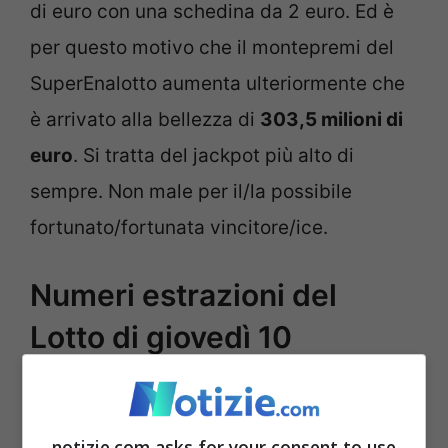
di euro con una schedina da 2 euro. Ed è
per questo motivo che il montepremi del
SuperEnalotto aumenta ulteriormente che
è arrivato alla bellezza di
303,5 milioni di
euro
. Si tratta del jackpot più alto di
sempre. Non male per il/la possibile
fortunato/fortunata vincitore/ice.
Numeri estrazioni del
Lotto di giovedì 10
novembre
notizie.com asks for your consent to use