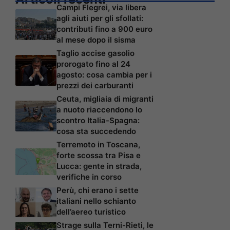
Campi Flegrei, via libera
agli aiuti per gli sfollati:
contributi fino a 900 euro
al mese dopo il sisma
Taglio accise gasolio
prorogato fino al 24
agosto: cosa cambia per i
prezzi dei carburanti
Ceuta, migliaia di migranti
a nuoto riaccendono lo
scontro Italia-Spagna:
cosa sta succedendo
Terremoto in Toscana,
forte scossa tra Pisa e
Lucca: gente in strada,
verifiche in corso
Perù, chi erano i sette
italiani nello schianto
dell’aereo turistico
Strage sulla Terni-Rieti, le