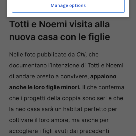
Totti e Noemi Notizie -Fonte CHI
Manage options
Totti e Noemi visita alla
nuova casa con le figlie
Nelle foto pubblicate da
Chi,
che
documentano l’intenzione di Totti e Noemi
di andare presto a convivere,
appaiono
anche le loro figlie minori.
Il che conferma
che i progetti della coppia sono seri e che
la neo casa sarà un habitat perfetto per
coltivare il loro amore, ma anche per
accogliere i figli avuti dai precedenti