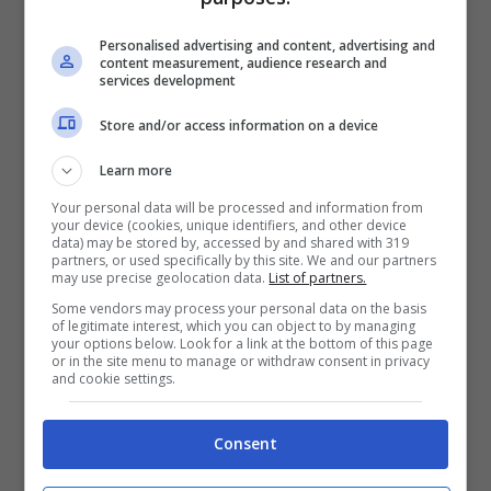
primo anniversario ufficiale in una nuova
Personalised advertising and content, advertising and
content measurement, audience research and
casa
. E non una dimora qualunque.”
Ha
services development
scritto
Chi
a commento degli scatti che
Store and/or access information on a device
mostrano il bellissimo attico che si trova a
Learn more
Roma nord.
Your personal data will be processed and information from
your device (cookies, unique identifiers, and other device
data) may be stored by, accessed by and shared with 319
partners, or used specifically by this site. We and our partners
may use precise geolocation data.
List of partners.
Some vendors may process your personal data on the basis
of legitimate interest, which you can object to by managing
your options below. Look for a link at the bottom of this page
or in the site menu to manage or withdraw consent in privacy
and cookie settings.
Consent