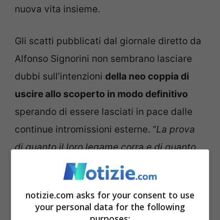
nuova vita insieme.
Gli scatti pubblicati dal giornale diretto da
Alfonso Signorini non sembrano lasciare
dubbi sull’intenzioni
della neo coppia di
uscire allo scoperto in modo definitivo
sperando di essere lasciati in pace dalle
continue intromissioni esterne. “
La prova
di quanto il loro legame corra e di quanto
questo passaggio sia stato meditato e
preparato nel tempo, nonostante Totti dica
notizie.com asks for your consent to use
di frequentare Noemi solo da Capodanno.
your personal data for the following
La coppia, quindi, potrebbe festeggiare il
purposes: