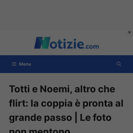
Vai
al
contenuto
Menu
Totti e Noemi, altro che
flirt: la coppia è pronta al
grande passo | Le foto
non mentono