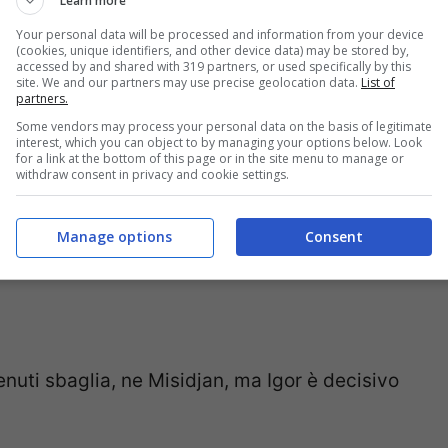
Learn more
Your personal data will be processed and information from your device
(cookies, unique identifiers, and other device data) may be stored by,
ova subito, attento Terracciano.
accessed by and shared with 319 partners, or used specifically by this
site. We and our partners may use precise geolocation data.
List of
partners.
jan, dentro Tziolis, fuori Cerny, dentro Rots.
Some vendors may process your personal data on the basis of legitimate
interest, which you can object to by managing your options below. Look
for a link at the bottom of this page or in the site menu to manage or
withdraw consent in privacy and cookie settings.
Manage options
Consent
h, dentro Mandragora.
nuti sbaglia, ne Misidjan, ma Igor è decisivo