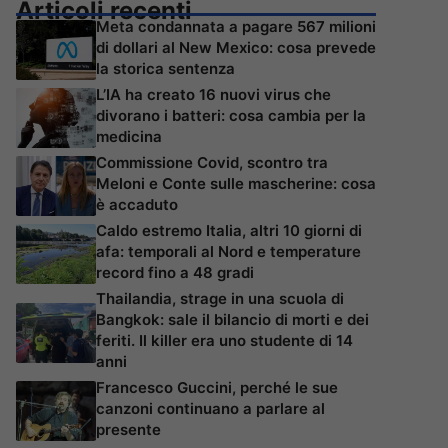
Articoli recenti
Meta condannata a pagare 567 milioni
di dollari al New Mexico: cosa prevede
la storica sentenza
L’IA ha creato 16 nuovi virus che
divorano i batteri: cosa cambia per la
medicina
Commissione Covid, scontro tra
Meloni e Conte sulle mascherine: cosa
è accaduto
Caldo estremo Italia, altri 10 giorni di
afa: temporali al Nord e temperature
record fino a 48 gradi
Thailandia, strage in una scuola di
Bangkok: sale il bilancio di morti e dei
feriti. Il killer era uno studente di 14
anni
Francesco Guccini, perché le sue
canzoni continuano a parlare al
presente