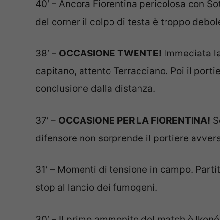
40′ – Ancora Fiorentina pericolosa con Sott
del corner il colpo di testa è troppo debol
38′ –
OCCASIONE TWENTE!
Immediata la
capitano, attento Terracciano. Poi il port
conclusione dalla distanza.
37′ –
OCCASIONE PER LA FIORENTINA!
So
difensore non sorprende il portiere avvers
31′ – Momenti di tensione in campo. Parti
stop al lancio dei fumogeni.
30′ – Il primo ammonito del match è Ikoné