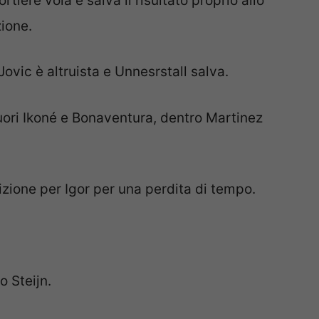
portiere vola e salva il risultato proprio allo
zione.
ovic è altruista e Unnesrstall salva.
uori Ikoné e Bonaventura, dentro Martinez
one per Igor per una perdita di tempo.
o Steijn.