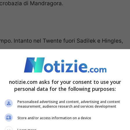
’acrobazia di Mandragora.
ampo. Intanto nel Twente fuori Sadilek e Hingles,
o non corretto.
notizie.com asks for your consent to use your
personal data for the following purposes:
zza per Gonzalez, che serve Ikoné. L’esterno
rtiere avversario. Intanto ammonito Gollini
Personalised advertising and content, advertising and content
measurement, audience research and services development
Store and/or access information on a device
 Cabral e Sottil, dentro Jovic e Gonzalez.