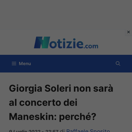
Vai
al
contenuto
Menu
Giorgia Soleri non sarà
al concerto dei
Maneskin: perché?
di
Raffaele Sposito
9 Luglio 2022 - 22:57