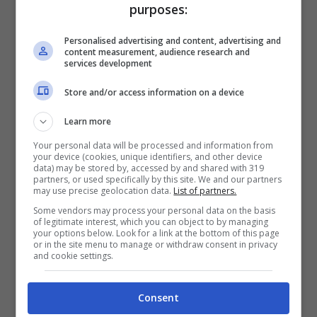
quarantena
dopo aver avuto il primo
purposes:
tampone positivo. Purtroppo per Giorgia,
Personalised advertising and content, advertising and
content measurement, audience research and
questi 7 giorni
non sono ancora passati
.
services development
Da ciò, la scrittrice dovrà guardare il suo
Store and/or access information on a device
Damiano da casa.
Learn more
Your personal data will be processed and information from
your device (cookies, unique identifiers, and other device
data) may be stored by, accessed by and shared with 319
partners, or used specifically by this site. We and our partners
may use precise geolocation data.
List of partners.
Some vendors may process your personal data on the basis
of legitimate interest, which you can object to by managing
your options below. Look for a link at the bottom of this page
or in the site menu to manage or withdraw consent in privacy
and cookie settings.
Consent