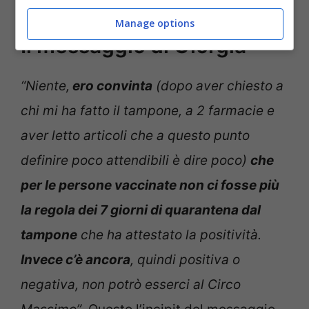
Giorgia Soleri (Instagram)
Manage options
Il messaggio di Giorgia
“Niente,
ero convinta
(dopo aver chiesto a
chi mi ha fatto il tampone, a 2 farmacie e
aver letto articoli che a questo punto
definire poco attendibili è dire poco)
che
per le persone vaccinate non ci fosse più
la regola dei 7 giorni di quarantena dal
tampone
che ha attestato la positività.
Invece c’è ancora
, quindi positiva o
negativa, non potrò esserci al Circo