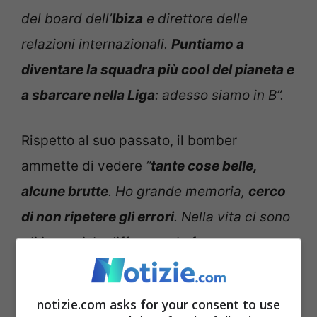
del board dell’
Ibiza
e direttore delle
relazioni internazionali.
Puntiamo a
diventare la squadra più cool del pianeta e
a sbarcare nella Liga
: adesso siamo in B”.
Rispetto al suo passato, il bomber
ammette di vedere
“
tante cose belle,
alcune brutte
. Ho grande memoria,
cerco
di non ripetere gli errori
. Nella vita ci sono
gli intoppi, la differenza la fa come
reagisci”.
Rispetto alla sua propensione al
lavoro, Borriello ammette di aver faticato
notizie.com asks for your consent to use