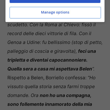
I suoi tre gol più belli? Secondo il bomber,
Manage options
“con la Juve a Cesena: decisivo per lo
scudetto. Con la Roma al Chievo: fissò il
record delle dieci vittorie di fila. Con il
Genoa a Udine: fu bellissimo (stop di petto,
palleggio di coscia e giravolta),
feci una
tripletta e diventai capocannoniere.
Quella sera a casa mi aspettava Belen
“.
Rispetto a Belen, Borriello confessa:
“
Ho
vissuto quella storia senza farmi troppe
domande. Ora
non ho una compagna,
sono follemente innamorato della mia