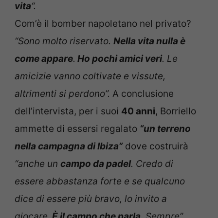
vita
“.
Com’è il bomber napoletano nel privato?
“Sono molto riservato.
Nella vita nulla è
come appare
.
Ho pochi amici veri
. Le
amicizie vanno coltivate e vissute,
altrimenti si perdono”.
A conclusione
dell’intervista, p
er i suoi
40 anni
, Borriello
ammette di essersi regalato
“un terreno
nella campagna di Ibiza”
dove costruirà
“anche un
campo da padel
. Credo di
essere abbastanza forte e se qualcuno
dice di essere più bravo, lo invito a
giocare.
È il campo che parla
. Sempre”.