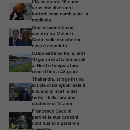
L’IA ha creato 16 nuovi
virus che divorano i
batteri: cosa cambia per la
medicina
Commissione Covid,
scontro tra Meloni e
Conte sulle mascherine:
cosa è accaduto
Caldo estremo Italia, altri
10 giorni di afa: temporali
al Nord e temperature
record fino a 48 gradi
Thailandia, strage in una
scuola di Bangkok: sale il
bilancio di morti e dei
feriti. Il killer era uno
studente di 14 anni
Francesco Guccini,
perché le sue canzoni
continuano a parlare al
presente