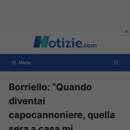
Vai
al
contenuto
Menu
Borriello: “Quando
diventai
capocannoniere, quella
sera a casa mi