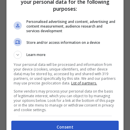
“il doppio degli altri.
Si parlava di me
your personal data for the following
purposes:
anche fuori dal campo, così quando le
cose andavano male venivo bastonato più
Personalised advertising and content, advertising and
content measurement, audience research and
services development
del dovuto
. Ma anche esaltato più del
dovuto, talvolta”.
Store and/or access information on a device
Learn more
Your personal data will be processed and information from
your device (cookies, unique identifiers, and other device
data) may be stored by, accessed by and shared with 319
partners, or used specifically by this site. We and our partners
may use precise geolocation data.
List of partners.
Some vendors may process your personal data on the basis
of legitimate interest, which you can object to by managing
your options below. Look for a link at the bottom of this page
or in the site menu to manage or withdraw consent in privacy
and cookie settings.
ANSA/MATTEO BAZZI
Consent