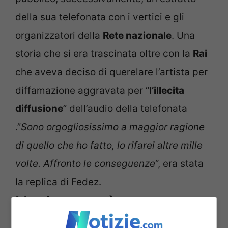
della sua telefonata con i vertici e gli
organizzatori della
Rete nazionale
. Una
storia che si era trascinata oltre con la
Rai
che aveva deciso di querelare l’artista per
diffamazione aggravata per “
l’illecita
diffusione
” dell’audio della telefonata
.”
Sono orgogliosissimo a maggior ragione
di quello che ho fatto, lo rifarei altre mille
volte. Affronto le conseguenze
“, era stata
la replica di Fedez.
L’artista non è stato
invitato al Concerto del