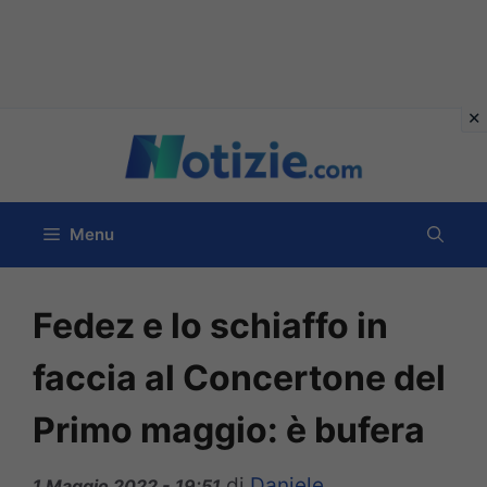
Vai
al
contenuto
Menu
Fedez e lo schiaffo in
faccia al Concertone del
Primo maggio: è bufera
di
Daniele
1 Maggio 2022 - 19:51