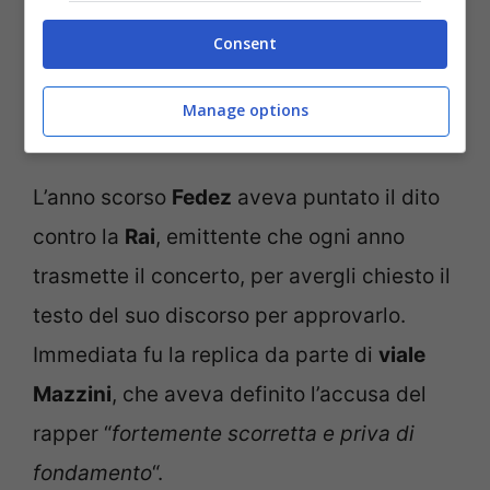
Consent
Manage options
Il post polemico che Fedez ha fatto su Instagram
L’anno scorso
Fedez
aveva puntato il dito
contro la
Rai
, emittente che ogni anno
trasmette il concerto, per avergli chiesto il
testo del suo discorso per approvarlo.
Immediata fu la replica da parte di
viale
Mazzini
, che aveva definito l’accusa del
rapper “
fortemente scorretta e priva di
fondamento
“.