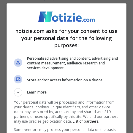
nevralgico del battaglione Azov.
Leggi anche:
Covid, la Lega risponde al
notizie.com asks for your consent to use
your personal data for the following
Governo Draghi: la richiesta del leader
purposes:
Salvini
Personalised advertising and content, advertising and
content measurement, audience research and
Il simbolo del battaglione fa riferimento al
services development
Wolfsangel, che simboleggia una trappola
Store and/or access information on a device
per lupi. Sullo sfondo è posto il sole nero,
Learn more
costituito dalla rotazione di una serie di
Your personal data will be processed and information from
your device (cookies, unique identifiers, and other device
svastiche inscritte in un cerchio, anch’esso
data) may be stored by, accessed by and shared with 319
partners, or used specifically by this site. We and our partners
ispirato alla tradizione runica legata al
may use precise geolocation data.
List of partners.
Some vendors may process your personal data on the basis
misticismo nazista. Proprio questo il