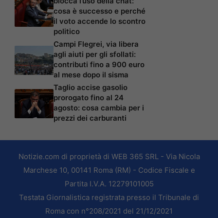
blocca l’uso della chat:
cosa è successo e perché
il voto accende lo scontro
politico
Campi Flegrei, via libera
agli aiuti per gli sfollati:
contributi fino a 900 euro
al mese dopo il sisma
Taglio accise gasolio
prorogato fino al 24
agosto: cosa cambia per i
prezzi dei carburanti
Notizie.com di proprietà di WEB 365 SRL - Via Nicola
Marchese 10, 00141 Roma (RM) - Codice Fiscale e
Partita I.V.A. 12279101005
Testata Giornalistica registrata presso il Tribunale di
Roma con n°208/2021 del 21/12/2021