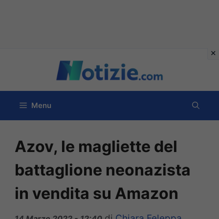
Vai
al
contenuto
Menu
Azov, le magliette del
battaglione neonazista
in vendita su Amazon
di
Chiara Feleppa
14 Marzo 2022 - 12:40