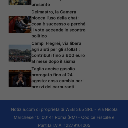
presente
Delmastro, la Camera
blocca l’uso della chat:
cosa è successo e perché
il voto accende lo scontro
politico
Campi Flegrei, via libera
agli aiuti per gli sfollati:
contributi fino a 900 euro
al mese dopo il sisma
Taglio accise gasolio
prorogato fino al 24
agosto: cosa cambia per i
prezzi dei carburanti
Notizie.com di proprietà di WEB 365 SRL - Via Nicola
Marchese 10, 00141 Roma (RM) - Codice Fiscale e
Partita I.V.A. 12279101005