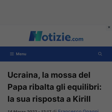
Vai
al
contenuto
Menu
Ucraina, la mossa del
Papa ribalta gli equilibri:
la sua risposta a Kirill
di
Francesco Gnagni
14 Marzo 2022 - 12:17