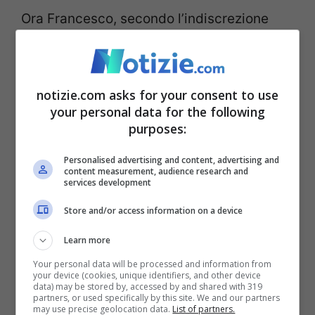
Ora Francesco, secondo l’indiscrezione
pubblicata dal sito paravaticano diretto da
Luis Badilla “Il Sismografo”, ha in
notizie.com asks for your consent to use
programma di incontrare un altro
your personal data for the following
ambasciatore, quello ucraino.
Pare infatti
purposes:
che Francesco dovrebbe ricevere
Personalised advertising and content, advertising and
prossimamente il neo ambasciatore
content measurement, audience research and
services development
dell’Ucraina presso la Santa Sede, Andrii
Store and/or access information on a device
Yurash, accompagnato da alcuni rifugiati
Learn more
ucraini.
Your personal data will be processed and information from
your device (cookies, unique identifiers, and other device
data) may be stored by, accessed by and shared with 319
Andrii Yurash ha 53 anni ed è l’ex Capo
partners, or used specifically by this site. We and our partners
may use precise geolocation data.
List of partners.