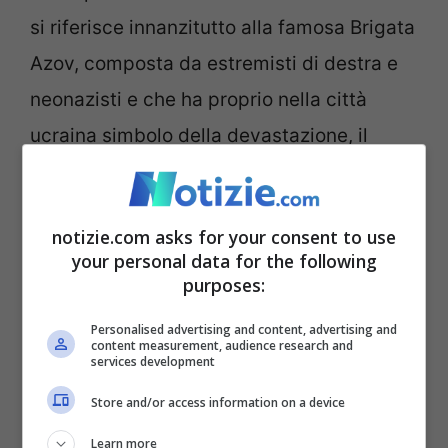
si riferisce innanzitutto alla famosa Brigata
Azov, composta da estremisti di destra e
neonazisti e che ha proprio nella città
ucraina simbolo della devastazione, il
proprio quartier generale.
Mariupol è da sempre un
punto strategico
notizie.com asks for your consent to use
your personal data for the following
della Brigata Azov.
In diverse abitazioni
purposes:
della città sono stati nascosti veri e propri
Personalised advertising and content, advertising and
arenali, che sono serviti ad armare
content measurement, audience research and
services development
l’esercito ucraino. Mosca sta cercando di
Store and/or access information on a device
mostrare che dietro quelle che vengono
Learn more