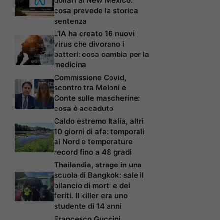
dollari al New Mexico:
cosa prevede la storica
sentenza
L’IA ha creato 16 nuovi
virus che divorano i
batteri: cosa cambia per la
medicina
Commissione Covid,
scontro tra Meloni e
Conte sulle mascherine:
cosa è accaduto
Caldo estremo Italia, altri
10 giorni di afa: temporali
al Nord e temperature
record fino a 48 gradi
Thailandia, strage in una
scuola di Bangkok: sale il
bilancio di morti e dei
feriti. Il killer era uno
studente di 14 anni
Francesco Guccini,