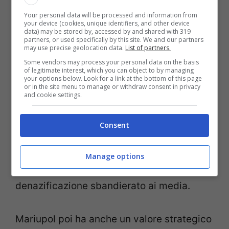
considerate abitazioni di civili, si
Your personal data will be processed and information from
nascondono invece gli esponenti più duri
your device (cookies, unique identifiers, and other device
data) may be stored by, accessed by and shared with 319
della Brigata Azov, che è stata
partners, or used specifically by this site. We and our partners
may use precise geolocation data.
List of partners.
protagonista in passato delle guerre in
Some vendors may process your personal data on the basis
of legitimate interest, which you can object to by managing
Donbass e in Crimea.
Per Putin azzerare
your options below. Look for a link at the bottom of this page
or in the site menu to manage or withdraw consent in privacy
questo esercito ha un forte valore
and cookie settings.
strategico e simbolico. Catturare uomini
Consent
della
brigata Azov
e mostrarli ai media di
Stato screditerebbe sia l’Ucraina sia i suoi
Manage options
leader e porterebbe a quel processo di
denazificazione sbandierato ai media.
Mariupol poi ha anche un valore strategico