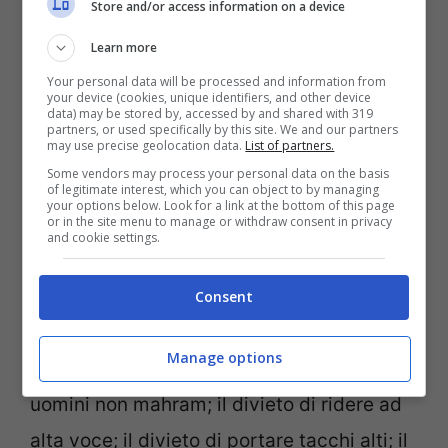
da dottori maschi; di studiare in scuole,
Store and/or access information on a device
università o altre istituzioni educative.
Learn more
Hanno invece l’obbligo
di indossare un
Your personal data will be processed and information from
your device (cookies, unique identifiers, and other device
lungo velo che le copre da capo a piedi,
data) may be stored by, accessed by and shared with 319
partners, or used specifically by this site. We and our partners
may use precise geolocation data.
List of partners.
pena frustate, botte e violenza verbale e
Some vendors may process your personal data on the basis
l’obbligo di avere le caviglie aperte. La
of legitimate interest, which you can object to by managing
your options below. Look for a link at the bottom of this page
legge afghana prevede la lapidazione
or in the site menu to manage or withdraw consent in privacy
and cookie settings.
pubblica per le donne accusate di avere
relazioni sessuali al di fuori del matrimonio;
Consent
il divieto di uso di cosmetici; il divieto per
Manage options
le donne di parlare o di dare la mano a
uomini non mahram; il divieto di ridere ad
alta voce; il divieto di portare tacchi alti; il