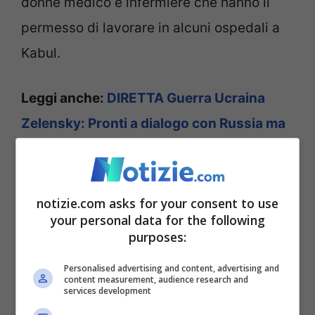
donne medico e infermiere che hanno il
permesso di lavorare in alcuni ospedali a
Kabul.
Leggi anche:
DIRETTA Guerra Ucraina
Zelensky: Pronti a dialogo con Russia ma
no a capitolazione
Hanno anche divieto di svolgere attività
notizie.com asks for your consent to use
fuori della casa se non accompagnate da
your personal data for the following
purposes:
un mahram, un parente stretto come un
padre, un fratello o un marito; di trattare
Personalised advertising and content, advertising and
content measurement, audience research and
services development
con negozianti maschi; di essere trattate