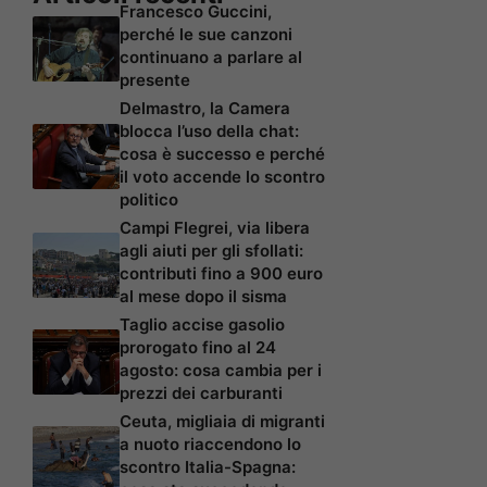
Francesco Guccini,
perché le sue canzoni
continuano a parlare al
presente
Delmastro, la Camera
blocca l’uso della chat:
cosa è successo e perché
il voto accende lo scontro
politico
Campi Flegrei, via libera
agli aiuti per gli sfollati:
contributi fino a 900 euro
al mese dopo il sisma
Taglio accise gasolio
prorogato fino al 24
agosto: cosa cambia per i
prezzi dei carburanti
Ceuta, migliaia di migranti
a nuoto riaccendono lo
scontro Italia-Spagna: