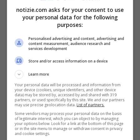
in Turin, Italy.
notizie.com asks for your consent to use
your personal data for the following
purposes:
LEGGI ANCHE
:
Aguero, dallo stop al calcio
alla nuova vita da…supereroe!
Personalised advertising and content, advertising and
content measurement, audience research and
services development
Secondo
Di Canio
il problema è più serio di
Store and/or access information on a device
quanto non si possa pensare. È il principio
Learn more
che fa la differenza. L’
esultanza
è lo
Your personal data will be processed and information from
specchio della mentalità del giocatore in
your device (cookies, unique identifiers, and other device
data) may be stored by, accessed by and shared with 319
partners, or used specifically by this site. We and our partners
campo. “
È una cosa da non sottovalutare
may use precise geolocation data.
List of partners.
per i giovani di oggi
– ha spiegato –
È uno
Some vendors may process your personal data on the basis
of legitimate interest, which you can object to by managing
dei pochi a vent’anni, insieme a Haaland,
your options below. Look for a link at the bottom of this page
or in the site menu to manage or withdraw consent in privacy
and cookie settings.
che quando segna
fa uno scatto di 30