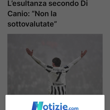
L’esultanza secondo Di
Canio: “Non la
sottovalutate”
Vlahovic during the Serie A match between Juventus and
Hellas Verona FC at Allianz Stadium on February 6, 2022