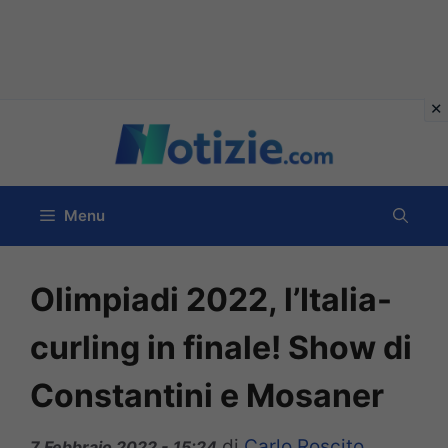
Vai
al
contenuto
Menu
Olimpiadi 2022, l’Italia-
curling in finale! Show di
Constantini e Mosaner
di
Carlo Roscito
7 Febbraio 2022 - 15:24