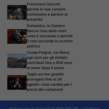
Francesco Guccini,
perché le sue canzoni
continuano a parlare al
presente
Delmastro, la Camera
blocca l’uso della chat:
cosa è successo e perché
il voto accende lo scontro
politico
Campi Flegrei, via libera
agli aiuti per gli sfollati:
contributi fino a 900 euro
al mese dopo il sisma
Taglio accise gasolio
prorogato fino al 24
agosto: cosa cambia per i
prezzi dei carburanti
Notizie.com di proprietà di WEB 365 SRL - Via Nicola