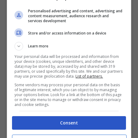
Personalised advertising and content, advertising and
content measurement, audience research and
services development
Store and/or access information on a device
Stefania Constantini dà indicazioni dopo il lancio di una
Learn more
stone: finora per l’Italia 10 vittorie su 10 partite affrontate
Your personal data will be processed and information from
your device (cookies, unique identifiers, and other device
(Getty Images)
data) may be stored by, accessed by and shared with 319
partners, or used specifically by this site. We and our partners
may use precise geolocation data.
List of partners.
Prestazione perfetta, non ha lasciato
Some vendors may process your personal data on the basis
of legitimate interest, which you can object to by managing
scampo agli avversari. L’end conclusivo è
your options below. Look for a link at the bottom of this page
or in the site menu to manage or withdraw consent in privacy
la ciliegina sulla torta di una partita
and cookie settings.
capolavoro: due bocciate fantastiche di
Consent
Mosaner, poi ci pensa Constantini a
completare l’opera piazzando la seconda