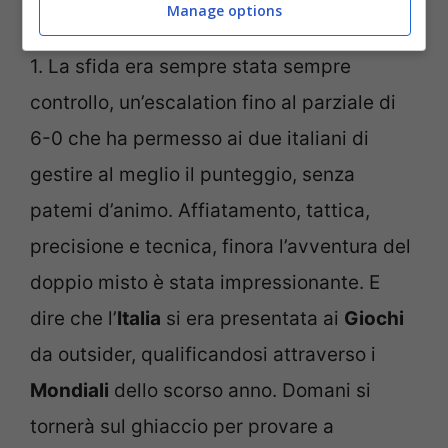
Manage options
stone che porta all’allungo definitivo sull’8-
1. La sfida era sempre stata sempre
controllo, un’escalation fino al parziale di
6-0 che ha permesso ai due italiani di
gestire al meglio il punteggio, senza
patemi d’animo. Affiatamento, tattica,
precisione e tecnica, finora l’avventura del
doppio misto è stata impressionante. E
dire che l’
Italia
si era presentata ai
Giochi
da outsider, qualificandosi attraverso i
Mondiali
dello scorso anno. Domani si
tornerà sul ghiaccio per provare a