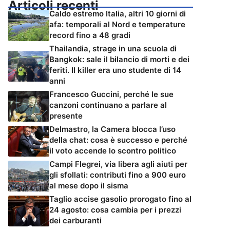
Articoli recenti
Caldo estremo Italia, altri 10 giorni di
afa: temporali al Nord e temperature
record fino a 48 gradi
Thailandia, strage in una scuola di
Bangkok: sale il bilancio di morti e dei
feriti. Il killer era uno studente di 14
anni
Francesco Guccini, perché le sue
canzoni continuano a parlare al
presente
Delmastro, la Camera blocca l’uso
della chat: cosa è successo e perché
il voto accende lo scontro politico
Campi Flegrei, via libera agli aiuti per
gli sfollati: contributi fino a 900 euro
al mese dopo il sisma
Taglio accise gasolio prorogato fino al
24 agosto: cosa cambia per i prezzi
dei carburanti