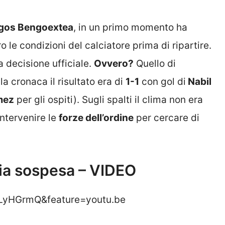
gos Bengoextea
, in un primo momento ha
ro le condizioni del calciatore prima di ripartire.
la decisione ufficiale.
Ovvero?
Quello di
a cronaca il risultato era di
1-1
con gol di
Nabil
mez
per gli ospiti). Sugli spalti il clima non era
intervenire le
forze dell’ordine
per cercare di
lia sospesa – VIDEO
LyHGrmQ&feature=youtu.be