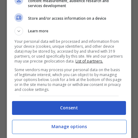
content measurement, audience research and
se mi squalificano per tre mesi
“. Non è
services development
finita qui visto che dopo la gara ha atteso
Store and/or access information on a device
che la terna arbitrale uscisse dallo
Learn more
spogliatoio per rivolgere altre parole per
Your personal data will be processed and information from
your device (cookies, unique identifiers, and other device
nulla dolci: “
Sei un co***ne. Non mi faccio
data) may be stored by, accessed by and shared with 319
partners, or used specifically by this site. We and our partners
prendere per il c**o da un co***ne
“.
may use precise geolocation data.
List of partners.
Some vendors may process your personal data on the basis
of legitimate interest, which you can object to by managing
LEGGI ANCHE >>>
Roma-Juventus, cori
your options below. Look for a link at the bottom of this page
or in the site menu to manage or withdraw consent in privacy
and cookie settings.
pro Ambra Angiolini: la reazione di Allegri
dalla tribuna
Consent
Dichiarazioni dure a pochi giorni da quello
Manage options
che è successo a Milano, durante la finale