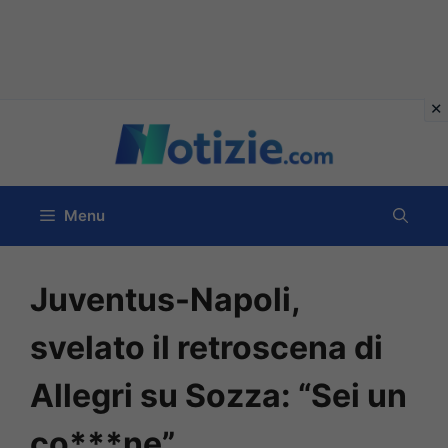
Vai
al
contenuto
Menu
Juventus-Napoli,
svelato il retroscena di
Allegri su Sozza: “Sei un
co***ne”