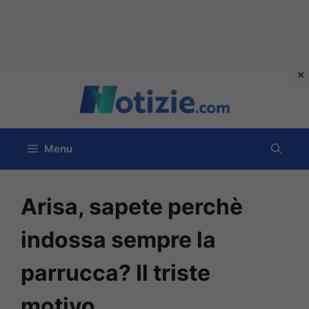
Vai
al
contenuto
Menu
Arisa, sapete perchè
indossa sempre la
parrucca? Il triste
motivo