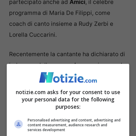
partecipato anche ad
Amici
, il celebre
programma di Maria De Filippi, come
coach di canto insieme a Rudy Zerbi e
Lorella Cuccarini.
Recentemente la cantante ha dichiarato di
indossare delle
parrucche
proprio come la
top model
Naomi Campbell
. Quale sarà il
motivo?
notizie.com asks for your consent to use
your personal data for the following
Perché la cantate indossa una
purposes:
parrucca?
Personalised advertising and content, advertising and
content measurement, audience research and
services development
In tutti questi anni abbiamo visto la