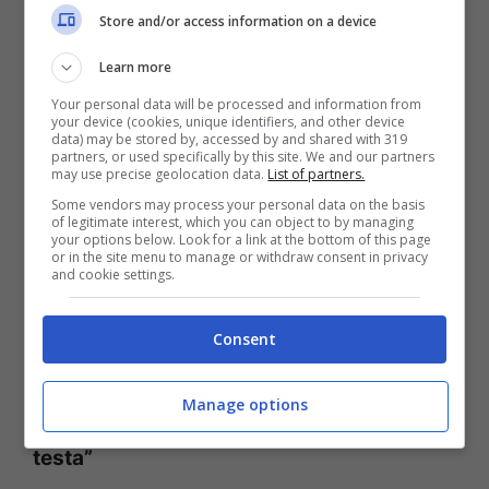
Store and/or access information on a device
bellissima Arisa sfoggiare dei look audaci
Learn more
ed eccentrici. Dietro però i vari
Your personal data will be processed and information from
cambiamenti di hairstyle c’è una ragione
your device (cookies, unique identifiers, and other device
data) may be stored by, accessed by and shared with 319
che va oltre il voler apparire in modo
partners, or used specifically by this site. We and our partners
may use precise geolocation data.
List of partners.
diverso. La cantante, infatti, soffre di un
Some vendors may process your personal data on the basis
of legitimate interest, which you can object to by managing
disturbo chiamata
Tricotillomania
, ragione
your options below. Look for a link at the bottom of this page
or in the site menu to manage or withdraw consent in privacy
per cui ha deciso di indossare delle
and cookie settings.
parrucche.
Consent
LEGGI ANCHE —> Rocco Siffredi svela i
Manage options
segreti hot dei vip. E su Arisa: “Ho perso la
testa”