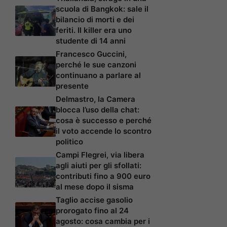
scuola di Bangkok: sale il
bilancio di morti e dei
feriti. Il killer era uno
studente di 14 anni
Francesco Guccini,
perché le sue canzoni
continuano a parlare al
presente
Delmastro, la Camera
blocca l’uso della chat:
cosa è successo e perché
il voto accende lo scontro
politico
Campi Flegrei, via libera
agli aiuti per gli sfollati:
contributi fino a 900 euro
al mese dopo il sisma
Taglio accise gasolio
prorogato fino al 24
agosto: cosa cambia per i