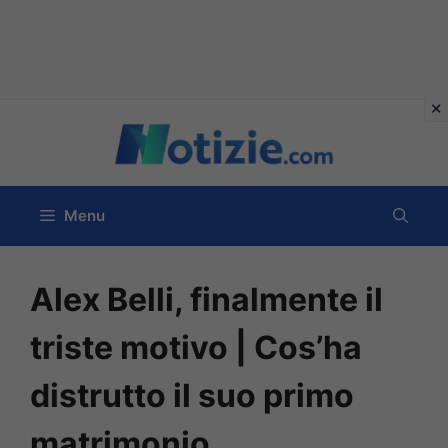
Vai
al
contenuto
Menu
Alex Belli, finalmente il
triste motivo | Cos’ha
distrutto il suo primo
matrimonio