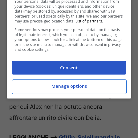
Your personal data will be processed and information from
your device (cookies, unique identifiers, and other device
LEGGI ANCHE —> GF Vip, Alex e Soleil
data) may be stored by, accessed by and shared with 319
partners, or used specifically by this site. We and our partners
sempre più vicini: l’ammissione dell’attore
may use precise geolocation data.
List of partners.
Some vendors may process your personal data on the basis
of legitimate interest, which you can object to by managing
Ad averlo spiegato è stata la ex moglie del
your options below. Look for a link at the bottom of this page
or in the site menu to manage or withdraw consent in privacy
and cookie settings.
gieffino, la modella slovacca Katarina
Raniakova
. La modella ha dichiarato che
Consent
nonostante la loro relazione d’amore sia
finita da molto tempo, ancora
non sono
Manage options
divorziati
sulla carta. Questa è la ragione
per cui Alex non ha potuto ancora
affrontare un rito civile con Delia.
LEGGI ANCHE —>
GfVip, Soleil manda in