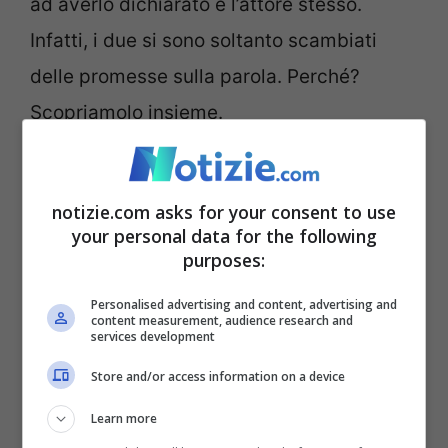
ad averlo dichiarato è l’attore stesso.
Infatti, i due si sono soltanto scambiati
delle promesse sulla parola. Perché?
Scopriamolo insieme.
La fine del primo matrimonio
dell’attore
notizie.com asks for your consent to use
your personal data for the following
purposes:
Fatta chiarezza sulla non veridicità del
matrimonio tra Alex Belli e Delia Duran,
Personalised advertising and content, advertising and
content measurement, audience research and
services development
tutti si sono chiesti qual è stato il motivo
per cui i due non avrebbero potuto
Store and/or access information on a device
ufficializzare tali promesse d’amore.
Learn more