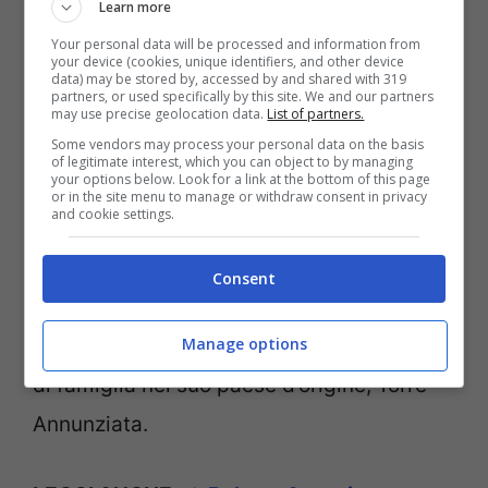
Learn more
vita, da poco, ad un nuovo e grande
Your personal data will be processed and information from
progetto.
your device (cookies, unique identifiers, and other device
data) may be stored by, accessed by and shared with 319
partners, or used specifically by this site. We and our partners
may use precise geolocation data.
List of partners.
Bar Stella
Some vendors may process your personal data on the basis
of legitimate interest, which you can object to by managing
your options below. Look for a link at the bottom of this page
Stefano De Martino, dopo varie
or in the site menu to manage or withdraw consent in privacy
and cookie settings.
conduzioni, ritornerà in scena come
presentatore di un nuovo programma
Consent
televisivo di cui pare abbia scelto anche il
nome:
Bar Stella
, come omaggio al suo bar
Manage options
di famiglia nel suo paese d’origine, Torre
Annunziata.