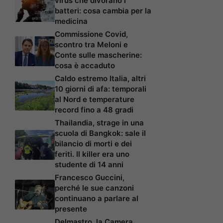
virus che divorano i
batteri: cosa cambia per la
medicina
Commissione Covid,
scontro tra Meloni e
Conte sulle mascherine:
cosa è accaduto
Caldo estremo Italia, altri
10 giorni di afa: temporali
al Nord e temperature
record fino a 48 gradi
Thailandia, strage in una
scuola di Bangkok: sale il
bilancio di morti e dei
feriti. Il killer era uno
studente di 14 anni
Francesco Guccini,
perché le sue canzoni
continuano a parlare al
presente
Delmastro, la Camera