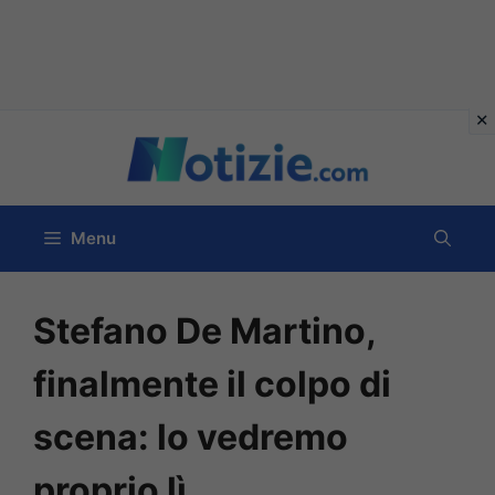
Vai
al
contenuto
Menu
Stefano De Martino,
finalmente il colpo di
scena: lo vedremo
proprio lì