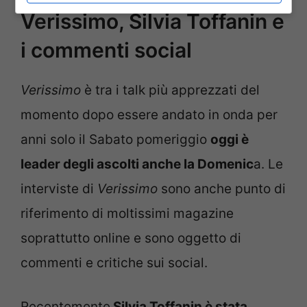
Verissimo, Silvia Toffanin e
i commenti social
Verissimo
è tra i talk più apprezzati del
momento dopo essere andato in onda per
anni solo il Sabato pomeriggio
oggi è
leader degli ascolti anche la Domenic
a. Le
interviste di
Verissimo
sono anche punto di
riferimento di moltissimi magazine
soprattutto online e sono oggetto di
commenti e critiche sui social.
Recentemente
Silvia Toffanin è stata