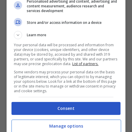
e a tratti riservato nelle sue interviste,
un
Personalised advertising and content, advertising and
content measurement, audience research and
services development
mood che è stato premiato dal pubblico
che ha colto nella compagna
di Pier Silvio
Store and/or access information on a device
Berlusconi un educazione non sempre
Learn more
scontata soprattutto in tv.
Your personal data will be processed and information from
your device (cookies, unique identifiers, and other device
data) may be stored by, accessed by and shared with 319
partners, or used specifically by this site. We and our partners
may use precise geolocation data.
List of partners.
Some vendors may process your personal data on the basis
of legitimate interest, which you can object to by managing
your options below. Look for a link at the bottom of this page
or in the site menu to manage or withdraw consent in privacy
and cookie settings.
Consent
Verissimo fonte Instagram
Manage options