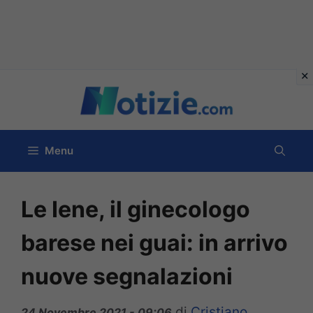
Vai
al
contenuto
Menu
Le Iene, il ginecologo
barese nei guai: in arrivo
nuove segnalazioni
di
Cristiano
24 Novembre 2021 - 09:06