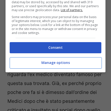
data) may be stored by, accessed by and shared with 319
partners, or used specifically by this site. We and our partners
may use precise geolocation data.
List of partners.
Some vendors may process your personal data on the basis
of legitimate interest, which you can object to by managing
your options below. Look for a link at the bottom of this page
or in the site menu to manage or withdraw consent in privacy
and cookie settings.
Consent
Un post condiviso da Le Iene (@redazioneiene)
Manage options
Nuova puntata in arrivo delle ‘Iene’ che
riguarda l’ex medico diventato famoso per
questa sua trovata. Già, ex perché proprio
poche ore fa si è dimesso dall’ordine dei
Medici dopo che è stato pesantemente
criticato e insultato sui social dopo quello