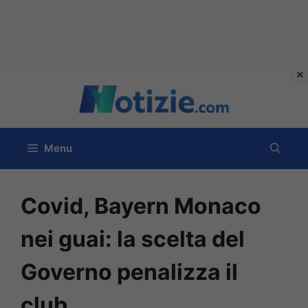
Vai
al
contenuto
Menu
Covid, Bayern Monaco
nei guai: la scelta del
Governo penalizza il
club