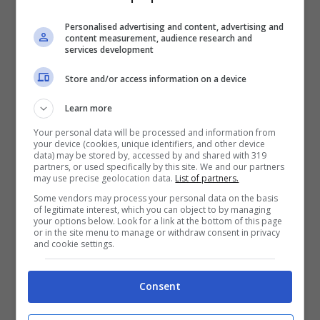
Personalised advertising and content, advertising and
L’Allianz Arena sede dei match del Bayern Monaco
content measurement, audience research and
services development
Una delle regioni
maggiormente colpite è
Store and/or access information on a device
la Baviera
, che ha deciso di cancellare tutti
Learn more
i
mercatini di Natale
e di chiudere pub e
Your personal data will be processed and information from
your device (cookies, unique identifiers, and other device
bar per tre settimane. Misure drastiche
data) may be stored by, accessed by and shared with 319
partners, or used specifically by this site. We and our partners
che riguardano anche il calcio e in
may use precise geolocation data.
List of partners.
Some vendors may process your personal data on the basis
particolar modo il Bayern Monaco
, che
of legitimate interest, which you can object to by managing
your options below. Look for a link at the bottom of this page
rischia di essere uno dei club più
or in the site menu to manage or withdraw consent in privacy
and cookie settings.
penalizzati dall’esplosione di
nuovi focolai
in Germania.
Consent