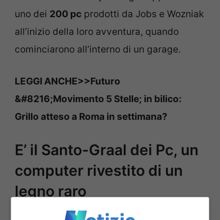
uno dei
200 pc
prodotti da Jobs e Wozniak
all’inizio della loro avventura, quando
cominciarono all’interno di un garage.
LEGGI ANCHE>>Futuro
&#8216;Movimento 5 Stelle; in bilico:
Grillo atteso a Roma in settimana?
E’ il Santo-Graal dei Pc, un
computer rivestito di un
legno raro