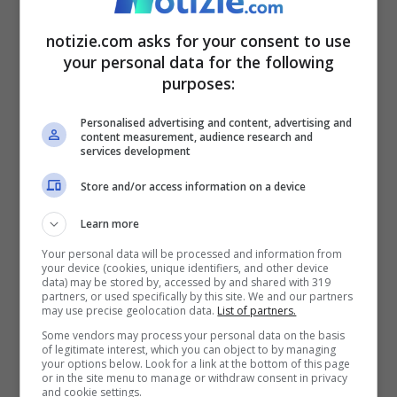
notizie.com asks for your consent to use
your personal data for the following
purposes:
Personalised advertising and content, advertising and
content measurement, audience research and
services development
Store and/or access information on a device
Si tratta del primo pc della Apple realizzato da Jobs e
Wozniak con certificati e garanzia (Screenshot
Learn more
fotonotizia.com)
Your personal data will be processed and information from
your device (cookies, unique identifiers, and other device
data) may be stored by, accessed by and shared with 319
Ciò che rende l’
Apple
1 ancora più raro è il
partners, or used specifically by this site. We and our partners
may use precise geolocation data.
List of partners.
fatto che il
computer
è racchiuso in legno
Some vendors may process your personal data on the basis
of legitimate interest, which you can object to by managing
di koa, un legno riccamente patinato
your options below. Look for a link at the bottom of this page
or in the site menu to manage or withdraw consent in privacy
originario delle
Hawaii
. Solo una manciata
and cookie settings.