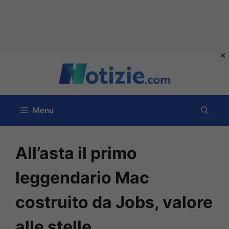
Vai
al
contenuto
Menu
All’asta il primo
leggendario Mac
costruito da Jobs, valore
alle stelle