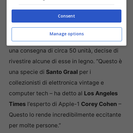
dei
200
originali sono stati realizzati in
Consent
questo modo.
Jobs
e
Wozniak
vendevano
principalmente Apple-1 come componenti.
Manage options
Un negozio di computer, che ha ricevuto
una consegna di circa 50 unità, decise di
rivestire alcune di esse in legno. “Questo è
una specie di
Santo Graal
per i
collezionisti di elettronica vintage e
computer tech – ha detto al
Los Angeles
Times
l’esperto di Apple-1
Corey Cohen
–
Questo lo rende incredibilmente eccitante
per molte persone.”