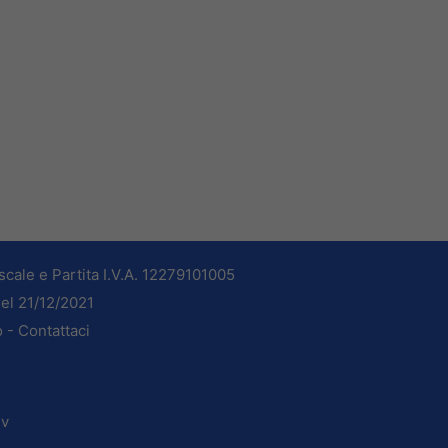
cale e Partita I.V.A. 12279101005
del 21/12/2021
o -
Contattaci
dv