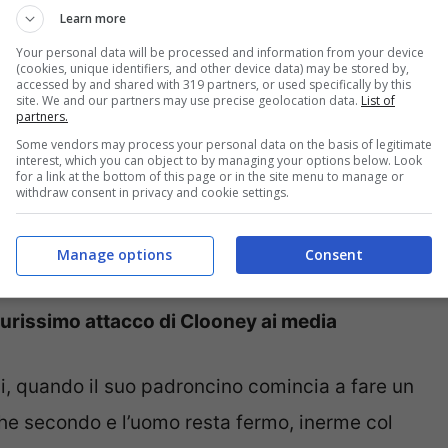
Learn more
Your personal data will be processed and information from your device
(cookies, unique identifiers, and other device data) may be stored by,
accessed by and shared with 319 partners, or used specifically by this
annegare in piscina (screenshot notizie.com)
site. We and our partners may use precise geolocation data.
List of
partners.
Some vendors may process your personal data on the basis of legitimate
l giro di poche ore ha fatto il giro del
web
. E
interest, which you can object to by managing your options below. Look
for a link at the bottom of this page or in the site menu to manage or
 zampe che si comportano come gli adulti, il
withdraw consent in privacy and cookie settings.
stione si tratta di un
cane
, un molosso, che è
Manage options
Consent
ui tutto normale.
rissimo attacco di Clooney ai media
di, quando il suo padroncino comincia a fare un
he secondo e l’uomo resta fermo, inerme col