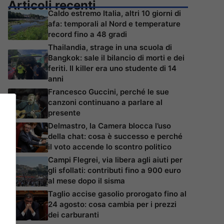
Articoli recenti
Caldo estremo Italia, altri 10 giorni di
afa: temporali al Nord e temperature
record fino a 48 gradi
Thailandia, strage in una scuola di
Bangkok: sale il bilancio di morti e dei
feriti. Il killer era uno studente di 14
anni
Francesco Guccini, perché le sue
canzoni continuano a parlare al
presente
Delmastro, la Camera blocca l’uso
della chat: cosa è successo e perché
il voto accende lo scontro politico
Campi Flegrei, via libera agli aiuti per
gli sfollati: contributi fino a 900 euro
al mese dopo il sisma
Taglio accise gasolio prorogato fino al
24 agosto: cosa cambia per i prezzi
dei carburanti