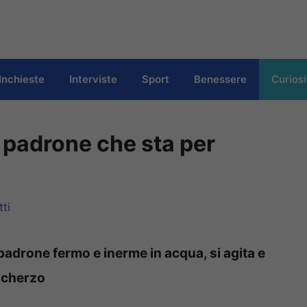
Inchieste
Interviste
Sport
Benessere
Curiosi
l padrone che sta per
ti
padrone fermo e inerme in acqua, si agita e
 scherzo