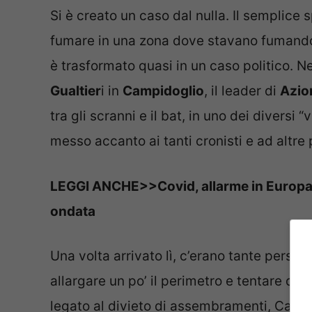
Si è creato un caso dal nulla. Il semplice
fumare in una zona dove stavano fumando t
è trasformato quasi in un caso politico. N
Gualtier
i in
Campidoglio
, il leader di
Azio
tra gli scranni e il bat, in uno dei diversi 
messo accanto ai tanti cronisti e ad altre
LEGGI ANCHE>>Covid, allarme in Europa. 
ondata
Una volta arrivato lì, c’erano tante persone,
allargare un po’ il perimetro e tentare di 
legato al divieto di assembramenti, Calend