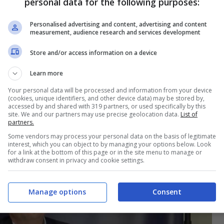
personal data for the following purposes:
volesse fumare, visto che si stava all’esterno
Personalised advertising and content, advertising and content
adisce a
Notizie.com
: “Non c’è stata nessuna
measurement, audience research and services development
Store and/or access information on a device
Learn more
adisce quanto già detto sul
Your personal data will be processed and information from your device
(cookies, unique identifiers, and other device data) may be stored by,
accessed by and shared with 319 partners, or used specifically by this
site. We and our partners may use precise geolocation data.
List of
partners.
Some vendors may process your personal data on the basis of legitimate
interest, which you can object to by managing your options below. Look
for a link at the bottom of this page or in the site menu to manage or
withdraw consent in privacy and cookie settings.
Manage options
Consent