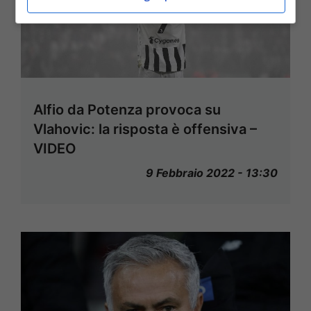
Alfio da Potenza provoca su
Vlahovic: la risposta è offensiva –
VIDEO
9 Febbraio 2022 - 13:30