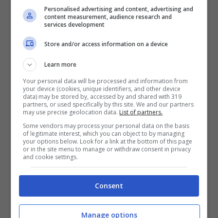
Personalised advertising and content, advertising and
content measurement, audience research and
services development
Store and/or access information on a device
Learn more
Tennis, Del Potro si ritira: l’addio in
Your personal data will be processed and information from
lacrime a Buenos Aires – VIDEO
your device (cookies, unique identifiers, and other device
data) may be stored by, accessed by and shared with 319
partners, or used specifically by this site. We and our partners
9 Febbraio 2022 - 15:36
may use precise geolocation data.
List of partners.
Some vendors may process your personal data on the basis
of legitimate interest, which you can object to by managing
your options below. Look for a link at the bottom of this page
or in the site menu to manage or withdraw consent in privacy
and cookie settings.
Consent
Manage options