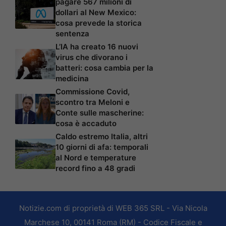
pagare 567 milioni di
dollari al New Mexico:
cosa prevede la storica
sentenza
L’IA ha creato 16 nuovi
virus che divorano i
batteri: cosa cambia per la
medicina
Commissione Covid,
scontro tra Meloni e
Conte sulle mascherine:
cosa è accaduto
Caldo estremo Italia, altri
10 giorni di afa: temporali
al Nord e temperature
record fino a 48 gradi
Notizie.com di proprietà di WEB 365 SRL - Via Nicola
Marchese 10, 00141 Roma (RM) - Codice Fiscale e