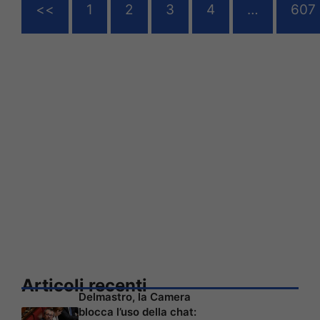
<<
1
2
3
4
…
607
Articoli recenti
Delmastro, la Camera
blocca l’uso della chat: