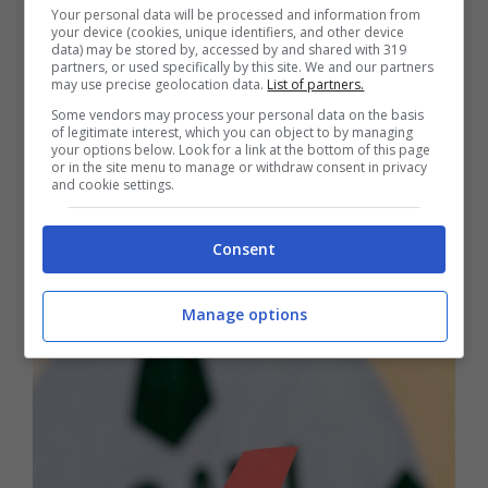
Your personal data will be processed and information from
your device (cookies, unique identifiers, and other device
data) may be stored by, accessed by and shared with 319
partners, or used specifically by this site. We and our partners
may use precise geolocation data.
List of partners.
Some vendors may process your personal data on the basis
of legitimate interest, which you can object to by managing
your options below. Look for a link at the bottom of this page
or in the site menu to manage or withdraw consent in privacy
and cookie settings.
Serie A, le giornate dopo la sosta:
due derby in sette giorni
Consent
6 Settembre 2025 - 05:30
Manage options