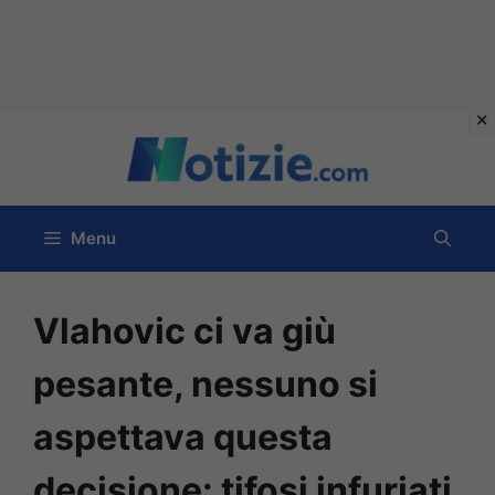
Vai
al
contenuto
Menu
Vlahovic ci va giù
pesante, nessuno si
aspettava questa
decisione: tifosi infuriati