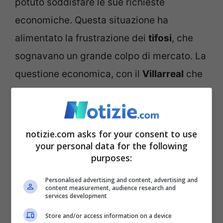
potuto soddisfare le sue richieste
economiche. Questa situazione ha
alimentato la frustrazione dei
tifosi
, che
sognavano un grande colpo di mercato. La
questione economica, con il
Villarreal
che
cerca di mantenere un equilibrio di
bilancio, si scontra con le ambizioni e le
richieste di
Vlahovic
, rendendo il
notizie.com asks for your consent to use
your personal data for the following
trasferimento un’ipotesi complicata.
purposes:
Il nodo principale della questione è di
Personalised advertising and content, advertising and
content measurement, audience research and
natura economica. Il
Villarreal
deve fare i
services development
conti con un tetto stipendi e un bilancio
Store and/or access information on a device