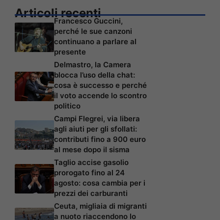
Articoli recenti
Francesco Guccini,
perché le sue canzoni
continuano a parlare al
presente
Delmastro, la Camera
blocca l’uso della chat:
cosa è successo e perché
il voto accende lo scontro
politico
Campi Flegrei, via libera
agli aiuti per gli sfollati:
contributi fino a 900 euro
al mese dopo il sisma
Taglio accise gasolio
prorogato fino al 24
agosto: cosa cambia per i
prezzi dei carburanti
Ceuta, migliaia di migranti
a nuoto riaccendono lo