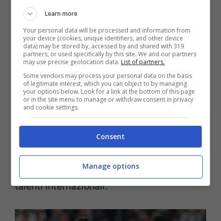
che non permettono investimenti
Learn more
eccessivi, soprattutto per ingaggi di primo
Your personal data will be processed and information from
your device (cookies, unique identifiers, and other device
livello come quello di
Vlahovic
. La
data) may be stored by, accessed by and shared with 319
partners, or used specifically by this site. We and our partners
Juventus
, dal canto suo, ha blindato
may use precise geolocation data.
List of partners.
Some vendors may process your personal data on the basis
l’
attaccante
, rendendo ancora più difficile
of legitimate interest, which you can object to by managing
your options below. Look for a link at the bottom of this page
per il
Villarreal
formulare un’offerta
or in the site menu to manage or withdraw consent in privacy
and cookie settings.
accettabile. La delusione dei
tifosi
è
palpabile, soprattutto alla luce delle
Consent
recenti prestazioni della squadra che ha
Manage options
raggiunto finali europee e valorizzato
talenti internazionali.