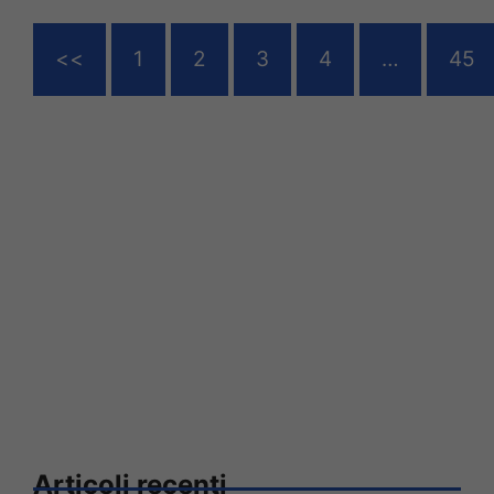
<<
1
2
3
4
…
45
Articoli recenti