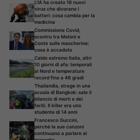
L’IA ha creato 16 nuovi
virus che divorano i
batteri: cosa cambia per la
medicina
Commissione Covid,
scontro tra Meloni e
Conte sulle mascherine:
cosa è accaduto
Caldo estremo Italia, altri
10 giorni di afa: temporali
al Nord e temperature
record fino a 48 gradi
Thailandia, strage in una
scuola di Bangkok: sale il
bilancio di morti e dei
feriti. Il killer era uno
studente di 14 anni
Francesco Guccini,
perché le sue canzoni
continuano a parlare al
presente