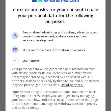
Edoardo e perché, anticipazioni
notizie.com asks for your consent to use
delle prime puntate
your personal data for the following
12 Marzo 2025 - 19:55
purposes:
Personalised advertising and content, advertising and
content measurement, audience research and
services development
Store and/or access information on a device
Learn more
Your personal data will be processed and information from
your device (cookies, unique identifiers, and other device
data) may be stored by, accessed by and shared with 319
partners, or used specifically by this site. We and our partners
may use precise geolocation data.
List of partners.
Some vendors may process your personal data on the basis
of legitimate interest, which you can object to by managing
your options below. Look for a link at the bottom of this page
or in the site menu to manage or withdraw consent in privacy
and cookie settings.