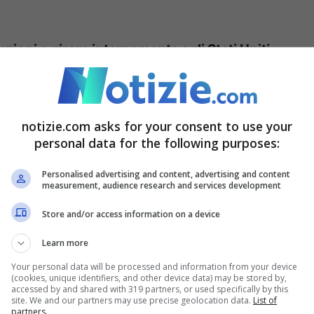
zioni a girare internamente agli Stati Uniti,
o di spostare interessi economici all’estero.
dere una fetta ancor più ampia del mercato
mente di scelte, ma l
a situazione potrebbe
notizie.com asks for your consent to use your
personal data for the following purposes:
o boomerang per il paese a stelle e strisce.
Personalised advertising and content, advertising and content
measurement, audience research and services development
om: “Con i dazi, molti
Store and/or access information on a device
Learn more
a
a
Notizie.com
approfondendo un discorso
Your personal data will be processed and information from your device
(cookies, unique identifiers, and other device data) may be stored by,
accessed by and shared with 319 partners, or used specifically by this
ano porta spesso, per motivi narrativi e non
site. We and our partners may use precise geolocation data.
List of
partners.