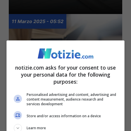
11 Marzo 2025 - 05:52
notizie.com asks for your consent to use
your personal data for the following
purposes:
Rinnovo Sfl, arrivano i
Personalised advertising and content, advertising and
chiarimenti dell’Inps:
content measurement, audience research and
services development
come richiedere la
Store and/or access information on a device
proroga del sussidio
Learn more