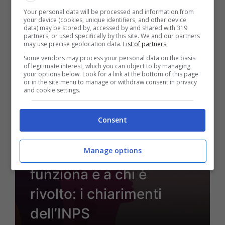
Your personal data will be processed and information from
your device (cookies, unique identifiers, and other device
data) may be stored by, accessed by and shared with 319
partners, or used specifically by this site. We and our partners
10 Marzo 2025 - 06:52
may use precise geolocation data.
List of partners.
Some vendors may process your personal data on the basis
of legitimate interest, which you can object to by managing
your options below. Look for a link at the bottom of this page
or in the site menu to manage or withdraw consent in privacy
and cookie settings.
Consent
Manage options
Reddito di libertà, come
funziona e a chi è
rivolto: i chiarimenti
dell’INPS