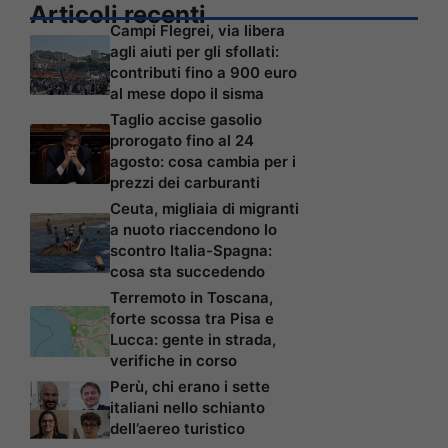
Articoli recenti
Campi Flegrei, via libera
agli aiuti per gli sfollati:
contributi fino a 900 euro
al mese dopo il sisma
Taglio accise gasolio
prorogato fino al 24
agosto: cosa cambia per i
prezzi dei carburanti
Ceuta, migliaia di migranti
a nuoto riaccendono lo
scontro Italia-Spagna:
cosa sta succedendo
Terremoto in Toscana,
forte scossa tra Pisa e
Lucca: gente in strada,
verifiche in corso
Perù, chi erano i sette
italiani nello schianto
dell’aereo turistico