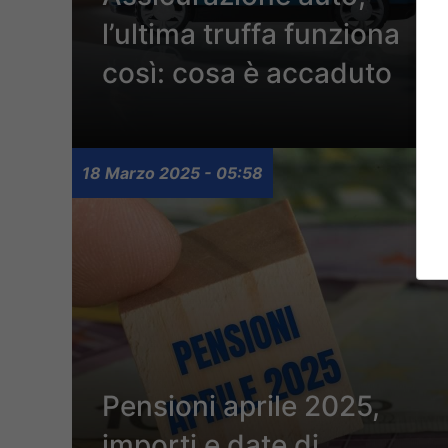
l’ultima truffa funziona
così: cosa è accaduto
18 Marzo 2025 - 05:58
Pensioni aprile 2025,
importi e date di