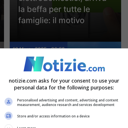
la beffa per tutte le
famiglie: il motivo
18 Marzo 2025 - 06:58
notizie.com asks for your consent to use your
personal data for the following purposes:
Personalised advertising and content, advertising and content
measurement, audience research and services development
Store and/or access information on a device
Bonus Tari 2025, arriva