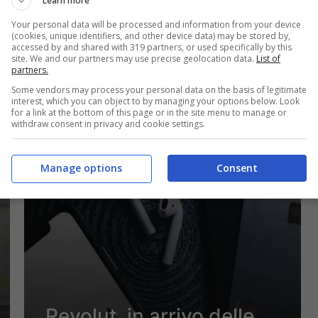
Learn more
l’agevolazione: come
Your personal data will be processed and information from your device
(cookies, unique identifiers, and other device data) may be stored by,
funziona e a chi spetta
accessed by and shared with 319 partners, or used specifically by this
site. We and our partners may use precise geolocation data.
List of
partners.
Some vendors may process your personal data on the basis of legitimate
interest, which you can object to by managing your options below. Look
for a link at the bottom of this page or in the site menu to manage or
17 Marzo 2025 - 06:56
withdraw consent in privacy and cookie settings.
Manage options
Consent
Revolut, in arrivo delle