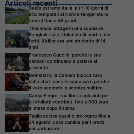
Articoli recenti
Caldo estremo Italia, altri 10 giorni di
afa: temporali al Nord e temperature
record fino a 48 gradi
Thailandia, strage in una scuola di
Bangkok: sale il bilancio di morti e dei
feriti. Il killer era uno studente di 14
anni
Francesco Guccini, perché le sue
canzoni continuano a parlare al
presente
Delmastro, la Camera blocca l’uso
della chat: cosa è successo e perché
il voto accende lo scontro politico
Campi Flegrei, via libera agli aiuti per
gli sfollati: contributi fino a 900 euro
al mese dopo il sisma
Taglio accise gasolio prorogato fino al
24 agosto: cosa cambia per i prezzi
dei carburanti