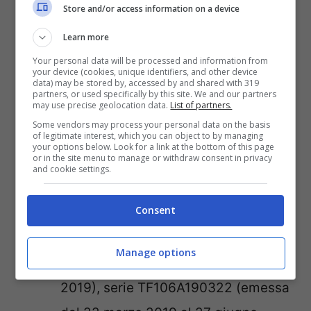
Store and/or access information on a device
ottobre 2022), serie TF103221027
(emessa dal 27 ottobre 2022 al 31
Learn more
dicembre 2022);
Your personal data will be processed and information from
your device (cookies, unique identifiers, and other device
data) may be stored by, accessed by and shared with 319
3 Anni Premium: serie
partners, or used specifically by this site. We and our partners
may use precise geolocation data.
List of partners.
TF203A220719 (emessa da 19 luglio
Some vendors may process your personal data on the basis
2022 al 30 agosto 2022);
of legitimate interest, which you can object to by managing
your options below. Look for a link at the bottom of this page
or in the site menu to manage or withdraw consent in privacy
Bfp 3 Europa: serie TF104A190910
and cookie settings.
(emessa dal 10 luglio 2019 al 31
Consent
dicembre 2021);
3×2: serie TF106A180914 (emessa
Manage options
dal 14 settembre 2018 al 21 marzo
2019), serie TF106A190322 (emessa