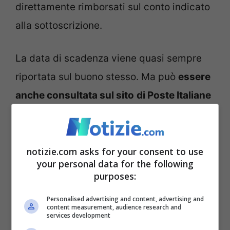
direttamente rimborsati sul conto indicato
alla sottoscrizione.
La data di scadenza viene quasi sempre
riportata sul buono stesso. Ma può
essere
anche consultata sul sito
di Poste Italiane
o richiedendo informazioni presso un
ufficio postale
. In un avviso pubblicato dal
Gruppo Poste Italiane
sono stati indicati
notizie.com asks for your consent to use
your personal data for the following
tutti i buoni in scadenza nel 2025
:
purposes:
Personalised advertising and content, advertising and
3 Anni Plus: serie TF103220706
content measurement, audience research and
services development
(emessa dal 6 luglio 2022 al 26