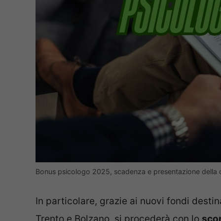
Bonus psicologo 2025, scadenza e presentazione della 
In particolare, grazie ai nuovi fondi desti
Trento e Bolzano, si procederà con lo
scor