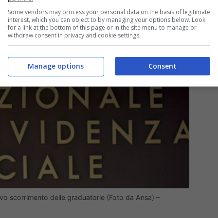
Some vendors may process your personal data on the basis of legitimate
interest, which you can object to by managing your options below. Look
for a link at the bottom of this page or in the site menu to manage or
withdraw consent in privacy and cookie settings.
Manage options
Consent
uovo scorrimento delle graduatorie (Foto da Ansa) –