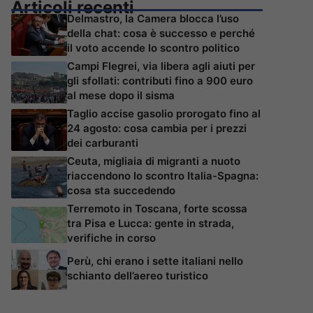
Articoli recenti
Delmastro, la Camera blocca l’uso
della chat: cosa è successo e perché
il voto accende lo scontro politico
Campi Flegrei, via libera agli aiuti per
gli sfollati: contributi fino a 900 euro
al mese dopo il sisma
Taglio accise gasolio prorogato fino al
24 agosto: cosa cambia per i prezzi
dei carburanti
Ceuta, migliaia di migranti a nuoto
riaccendono lo scontro Italia-Spagna:
cosa sta succedendo
Terremoto in Toscana, forte scossa
tra Pisa e Lucca: gente in strada,
verifiche in corso
Perù, chi erano i sette italiani nello
schianto dell’aereo turistico