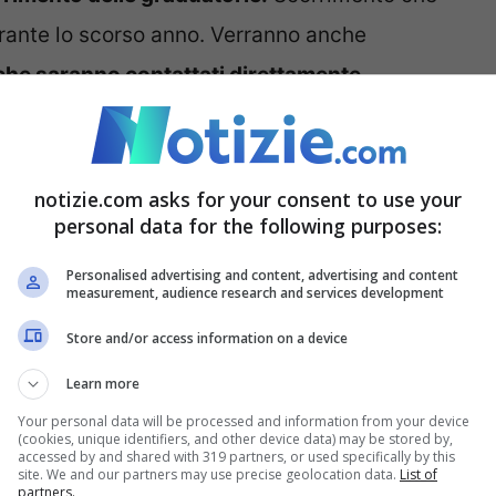
rante lo scorso anno. Verranno anche
 che saranno contattati direttamente
 necessità di presentare richiesta.
re Inps: dal 15 aprile nuovo
notizie.com asks for your consent to use your
personal data for the following purposes:
orie
Personalised advertising and content, advertising and content
measurement, audience research and services development
a il bonus psicologo per il 2025, per il quale
0mila in meno rispetto al 2024, sono arrivate
Store and/or access information on a device
da durante lo scorso anno.
Learn more
Your personal data will be processed and information from your device
(cookies, unique identifiers, and other device data) may be stored by,
accessed by and shared with 319 partners, or used specifically by this
site. We and our partners may use precise geolocation data.
List of
partners.