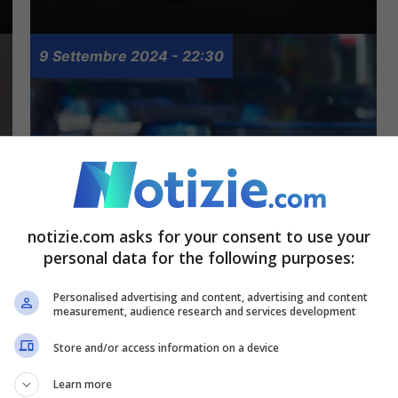
9 Settembre 2024 - 22:30
Direttrice di banca
notizie.com asks for your consent to use your
personal data for the following purposes:
condannata per aver
commissionato un
Personalised advertising and content, advertising and content
measurement, audience research and services development
omicidio: “Usa il veleno
Store and/or access information on a device
per topi”
Learn more