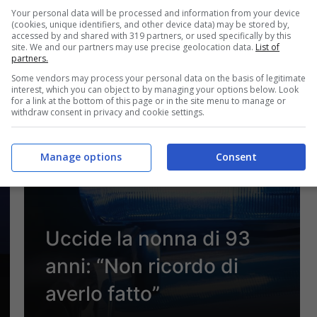
Your personal data will be processed and information from your device
(cookies, unique identifiers, and other device data) may be stored by,
accessed by and shared with 319 partners, or used specifically by this
9 Settembre 2024 - 07:30
site. We and our partners may use precise geolocation data.
List of
partners.
Some vendors may process your personal data on the basis of legitimate
interest, which you can object to by managing your options below. Look
for a link at the bottom of this page or in the site menu to manage or
withdraw consent in privacy and cookie settings.
Manage options
Consent
Uccide la nonna di 93
anni: “Non ricordo di
averlo fatto”