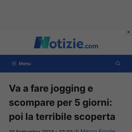
Vai
al
contenuto
Menu
Va a fare jogging e
scompare per 5 giorni:
poi la terribile scoperta
di
Marco Ercole
10 Settembre 2024 - 22:30