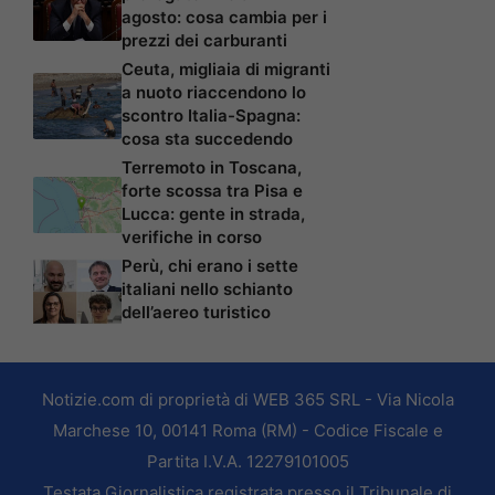
agosto: cosa cambia per i
prezzi dei carburanti
Ceuta, migliaia di migranti
a nuoto riaccendono lo
scontro Italia-Spagna:
cosa sta succedendo
Terremoto in Toscana,
forte scossa tra Pisa e
Lucca: gente in strada,
verifiche in corso
Perù, chi erano i sette
italiani nello schianto
dell’aereo turistico
Notizie.com di proprietà di WEB 365 SRL - Via Nicola
Marchese 10, 00141 Roma (RM) - Codice Fiscale e
Partita I.V.A. 12279101005
Testata Giornalistica registrata presso il Tribunale di