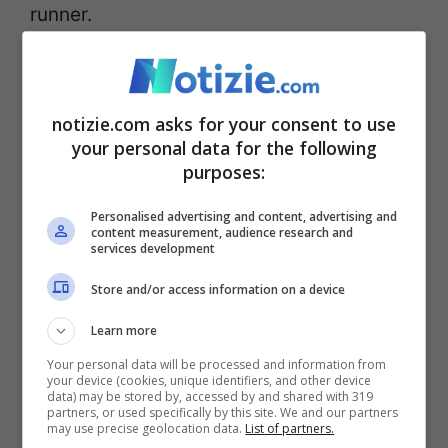
runner.
Voci demoniache in testa
notizie.com asks for your consent to use
Lunedì 2 settembre,
le squadre di ricerca
your personal data for the following
purposes:
hanno scoperto lungo il fiume
Caloosahatchee
un corpo che molto
Personalised advertising and content, advertising and
content measurement, audience research and
probabilmente apparteneva a Valdes. Per
services development
il momento, però, non sono note le cause
Store and/or access information on a device
che hanno portato alla scomparsa della
Learn more
povera ragazza.
In un post sui social media
Your personal data will be processed and information from
your device (cookies, unique identifiers, and other device
condiviso dalla famiglia durante la ricerca
data) may be stored by, accessed by and shared with 319
partners, or used specifically by this site. We and our partners
si legge che la donna soffriva
may use precise geolocation data.
List of partners.