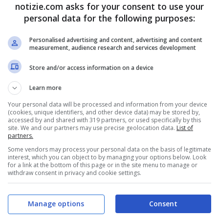
notizie.com asks for your consent to use your
3 Novembre 2021 - 09:11
personal data for the following purposes:
Personalised advertising and content, advertising and content
measurement, audience research and services development
Store and/or access information on a device
Learn more
Your personal data will be processed and information from your device
(cookies, unique identifiers, and other device data) may be stored by,
accessed by and shared with 319 partners, or used specifically by this
site. We and our partners may use precise geolocation data.
List of
“Ho il cuore spezzato”:
partners.
Some vendors may process your personal data on the basis of legitimate
Céline Dion sta male e
interest, which you can object to by managing your options below. Look
for a link at the bottom of this page or in the site menu to manage or
withdraw consent in privacy and cookie settings.
annuncia lo stop
Manage options
Consent