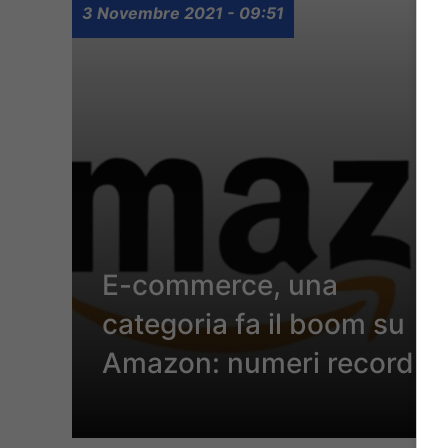
3 Novembre 2021 - 09:51
E-commerce, una
categoria fa il boom su
Amazon: numeri record