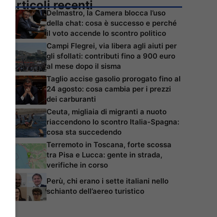
Articoli recenti
Delmastro, la Camera blocca l’uso
della chat: cosa è successo e perché
il voto accende lo scontro politico
Campi Flegrei, via libera agli aiuti per
gli sfollati: contributi fino a 900 euro
al mese dopo il sisma
Taglio accise gasolio prorogato fino al
24 agosto: cosa cambia per i prezzi
dei carburanti
Ceuta, migliaia di migranti a nuoto
riaccendono lo scontro Italia-Spagna:
cosa sta succedendo
Terremoto in Toscana, forte scossa
tra Pisa e Lucca: gente in strada,
verifiche in corso
Perù, chi erano i sette italiani nello
schianto dell’aereo turistico