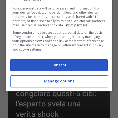
Your personal data will be processed and information from
your device (cookies, unique identifiers, and other device
data) may be stored by, accessed by and shared with 319
partners, or used specifically by this site. We and our partners
22 Luglio 2024 - 10:00
may use precise geolocation data.
List of partners.
Some vendors may process your personal data on the basis
of legitimate interest, which you can object to by managing
your options below. Look for a link at the bottom of this page
or in the site menu to manage or withdraw consent in privacy
and cookie settings.
Consent
Manage options
Hai sempre sbagliato a
congelare questi 5 cibi:
l’esperto svela una
verità shock