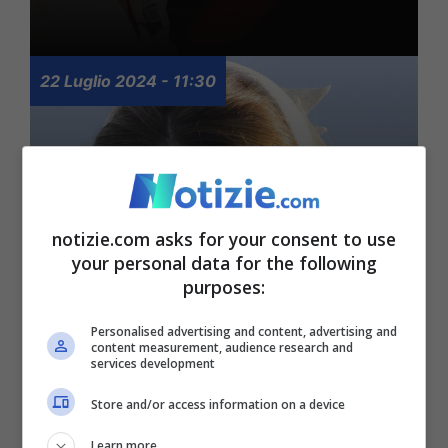
22 Luglio 2024 - 11:30
notizie.com asks for your consent to use
your personal data for the following
purposes:
Personalised advertising and content, advertising and
Kate, la sua estate dopo
content measurement, audience research and
services development
il cancro: cosa succede
Store and/or access information on a device
alla Principessa
Learn more