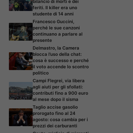
bilancio di morti e dei
feriti. Il killer era uno
studente di 14 anni
Francesco Guccini,
perché le sue canzoni
continuano a parlare al
presente
Delmastro, la Camera
blocca l’uso della chat:
cosa è successo e perché
il voto accende lo scontro
politico
Campi Flegrei, via libera
agli aiuti per gli sfollati:
contributi fino a 900 euro
al mese dopo il sisma
Taglio accise gasolio
prorogato fino al 24
agosto: cosa cambia per i
prezzi dei carburanti