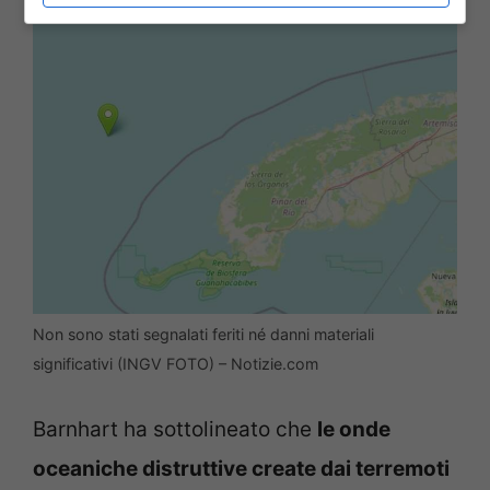
Non sono stati segnalati feriti né danni materiali
significativi (INGV FOTO) – Notizie.com
Barnhart ha sottolineato che
le onde
oceaniche distruttive create dai terremoti