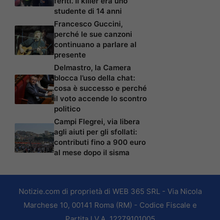
feriti. Il killer era uno
studente di 14 anni
Francesco Guccini,
perché le sue canzoni
continuano a parlare al
presente
Delmastro, la Camera
blocca l’uso della chat:
cosa è successo e perché
il voto accende lo scontro
politico
Campi Flegrei, via libera
agli aiuti per gli sfollati:
contributi fino a 900 euro
al mese dopo il sisma
Notizie.com di proprietà di WEB 365 SRL - Via Nicola
Marchese 10, 00141 Roma (RM) - Codice Fiscale e
Partita I.V.A. 12279101005