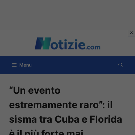
Vai
al
contenuto
Menu
“Un evento
estremamente raro”: il
sisma tra Cuba e Florida
è il più forte mai