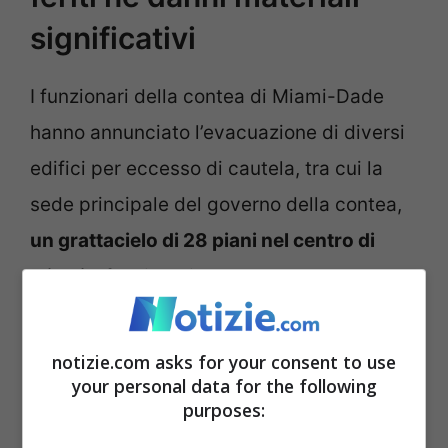
significativi
I funzionari della contea di Miami-Dade
hanno annunciato l’evacuazione di diversi
edifici per eccesso di cautela, tra cui la
sede principale del governo della contea,
un grattacielo di 28 piani nel centro di
Miami
. I funzionari hanno anche sospeso
temporaneamente il servizio di due linee
ferroviarie sopraelevate per pendolari che
notizie.com asks for your consent to use
attraversano il centro. Non sono stati
your personal data for the following
purposes:
segnalati feriti né danni materiali