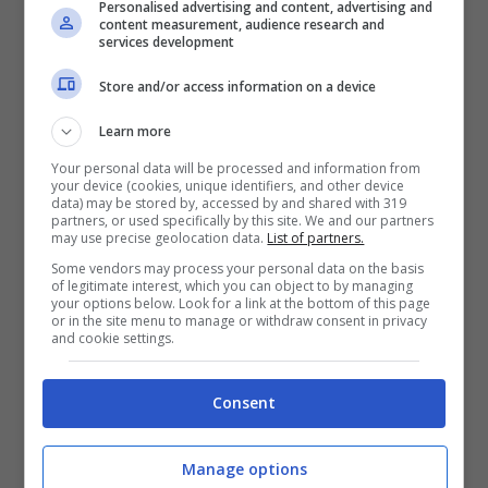
significativi.
Personalised advertising and content, advertising and
content measurement, audience research and
services development
William Barnhart, geofisico dell’Us
Store and/or access information on a device
Geological Survey, ha descritto il
Learn more
terremoto come estremamente raro. È il
Your personal data will be processed and information from
your device (cookies, unique identifiers, and other device
terremoto più forte mai registrato nel Golfo
data) may be stored by, accessed by and shared with 319
partners, or used specifically by this site. We and our partners
del Messico con strumenti moderni, che
may use precise geolocation data.
List of partners.
Some vendors may process your personal data on the basis
risalgono agli anni ’50. “
È uno dei soli
of legitimate interest, which you can object to by managing
your options below. Look for a link at the bottom of this page
cinque o sei terremoti di magnitudo pari o
or in the site menu to manage or withdraw consent in privacy
and cookie settings.
superiore a 5 di cui siamo a conoscenza in
tutto il Golfo
”. Il sisma non ha generato
Consent
alcuno tsunami.
Manage options