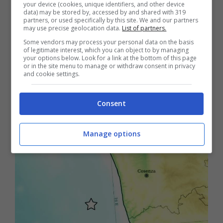
Cetrato, Lamezia Terme ed Amantea ma
your device (cookies, unique identifiers, and other device
data) may be stored by, accessed by and shared with 319
partners, or used specifically by this site. We and our partners
nessuna segnalazione di danni.
may use precise geolocation data.
List of partners.
Some vendors may process your personal data on the basis
of legitimate interest, which you can object to by managing
I contatti proseguono con altri Enti per
your options below. Look for a link at the bottom of this page
or in the site menu to manage or withdraw consent in privacy
fugare ogni dubbio
. Anche a Cosenza, il
and cookie settings.
sindaco Franz Caruso ha comunicato che
Consent
allo stato la situazione è tranquilla.
Manage options