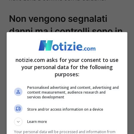
Non vengono segnalati
danni ma i controlli sono in
corso
notizie.com asks for your consent to use
Al momento, come già accennato, non
your personal data for the following
vengono segnalati danni ma i controlli
purposes:
sono in corso. La sala operativa della
Personalised advertising and content, advertising and
content measurement, audience research and
Protezione civile della Calabria, ha riferito
services development
il dirigente Domenico Costarella, ha
Store and/or access information on a device
iniziato
a contattare tutti i sindaci dell’area
Learn more
più prospicente all’epicentro
come
Your personal data will be processed and information from