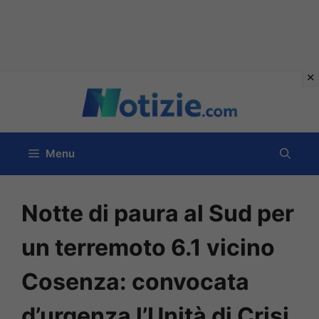
Vai
al
contenuto
Menu
Notte di paura al Sud per
un terremoto 6.1 vicino
Cosenza: convocata
d’urgenza l’Unità di Crisi