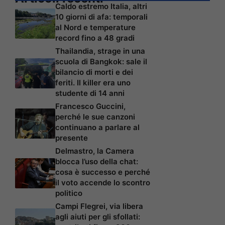
Caldo estremo Italia, altri
10 giorni di afa: temporali
al Nord e temperature
record fino a 48 gradi
Thailandia, strage in una
scuola di Bangkok: sale il
bilancio di morti e dei
feriti. Il killer era uno
studente di 14 anni
Francesco Guccini,
perché le sue canzoni
continuano a parlare al
presente
Delmastro, la Camera
blocca l’uso della chat:
cosa è successo e perché
il voto accende lo scontro
politico
Campi Flegrei, via libera
agli aiuti per gli sfollati: