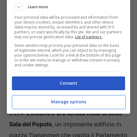
tracciando un percorso corretto per le
Learn more
relazioni tra le grandi potenze nella nuova
Your personal data will be processed and information from
your device (cookies, unique identifiers, and other device
era
”.
data) may be stored by, accessed by and shared with 319
partners, or used specifically by this site. We and our partners
may use precise geolocation data.
List of partners.
Some vendors may process your personal data on the basis
Xi aveva già menzionato la trappola di
of legitimate interest, which you can object to by managing
your options below. Look for a link at the bottom of this page
Tucidide in relazione alle relazioni tra Stati
or in the site menu to manage or withdraw consent in privacy
and cookie settings.
Uniti e Cina , fin dal 2014. Il leader cinese
l’ha inclusa nei suoi messaggi al
Consent
predecessore di Trump, il presidente
Manage options
democratico Joe Biden, nel 2022 e nel
2024.
L’incontro si è tenuto nella Grande
Sala del Popolo
, un imponente edificio in
piazza Tiananmen che ospita il Parlamento