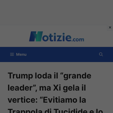
Vai
al
contenuto
Menu
Trump loda il “grande
leader”, ma Xi gela il
vertice: “Evitiamo la
Trappola di Tucidide e lo