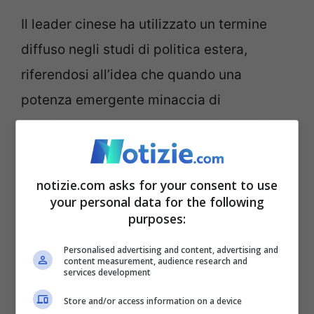
Il leader cinese ha utilizzato un termine
diffuso negli studi di politica estera,
riferendosi all’idea che quando una
potenza emergente minaccia di
soppiantare una potenza consolidata, il
risultato è spesso la guerra. “
La
cooperazione avvantaggia entrambe le
notizie.com asks for your consent to use
parti, mentre il confronto le danneggia
your personal data for the following
purposes:
entrambe. –
ha affermato Xi
–
I due Paesi
dovrebbero essere partner piuttosto che
Personalised advertising and content, advertising and
content measurement, audience research and
services development
rivali
, raggiungere insieme il successo e
perseguire la prosperità comune,
Store and/or access information on a device