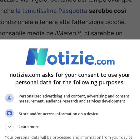
 Anche
la temutissima Pasquetta
sarebbe così
ondizionale e tenere alta l’attenzione poiché,
sponsabile media de
IlMeteo.it
, ci sarebbe un
 sul medio Adriatico e al sud, con nevicate a
notizie.com asks for your consent to use your
tri al Meridione. –
ha detto Tedici
– Anche il
personal data for the following purposes:
tre mareggiate
sulle coste abruzzesi, molisane,
Personalised advertising and content, advertising and content
nfine, dopo la tantissima pioggia caduta, il
measurement, audience research and services development
 al massimo livello
”.
Store and/or access information on a device
Learn more
i sarà in tutta l’Italia un
Your personal data will be processed and information from your device