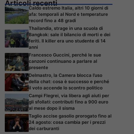
Articoli recenti
Caldo estremo Italia, altri 10 giorni di
afa: temporali al Nord e temperature
record fino a 48 gradi
Thailandia, strage in una scuola di
Bangkok: sale il bilancio di morti e dei
feriti. Il killer era uno studente di 14
anni
Francesco Guccini, perché le sue
canzoni continuano a parlare al
presente
Delmastro, la Camera blocca l’uso
della chat: cosa è successo e perché
il voto accende lo scontro politico
Campi Flegrei, via libera agli aiuti per
gli sfollati: contributi fino a 900 euro
al mese dopo il sisma
Taglio accise gasolio prorogato fino al
24 agosto: cosa cambia per i prezzi
dei carburanti