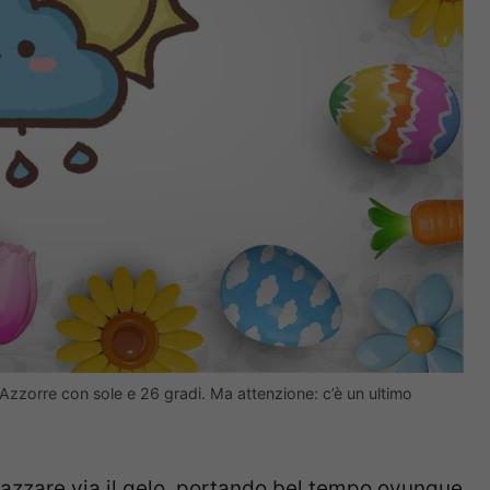
 Azzorre con sole e 26 gradi. Ma attenzione: c’è un ultimo
pazzare via il gelo, portando bel tempo ovunque