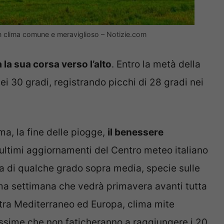
 un clima comune e meraviglioso – Notizie.com
 la sua corsa verso l’alto
. Entro la metà della
i 30 gradi, registrando picchi di 28 gradi nei
ma, la fine delle piogge,
il benessere
 ultimi aggiornamenti del Centro meteo italiano
 di qualche grado sopra media, specie sulle
ima settimana che vedrà primavera avanti tutta
 tra Mediterraneo ed Europa, clima mite
ssime che non faticheranno a raggiungere i 20