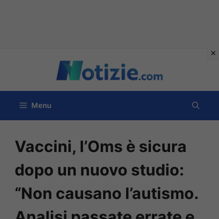
Vai
al
contenuto
Menu
Vaccini, l’Oms è sicura
dopo un nuovo studio:
“Non causano l’autismo.
Analisi passate errate e