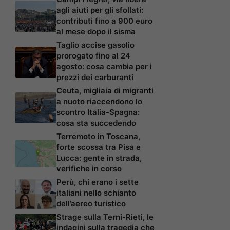
agli aiuti per gli sfollati:
contributi fino a 900 euro
al mese dopo il sisma
Taglio accise gasolio
prorogato fino al 24
agosto: cosa cambia per i
prezzi dei carburanti
Ceuta, migliaia di migranti
a nuoto riaccendono lo
scontro Italia-Spagna:
cosa sta succedendo
Terremoto in Toscana,
forte scossa tra Pisa e
Lucca: gente in strada,
verifiche in corso
Perù, chi erano i sette
italiani nello schianto
dell’aereo turistico
Strage sulla Terni-Rieti, le
indagini sulla tragedia che