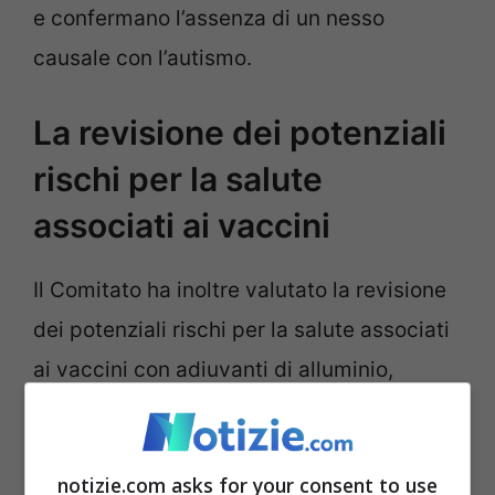
e confermano l’assenza di un nesso
causale con l’autismo.
La revisione dei potenziali
rischi per la salute
associati ai vaccini
Il Comitato ha inoltre valutato la revisione
dei potenziali rischi per la salute associati
ai vaccini con adiuvanti di alluminio,
basandosi su studi condotti dal 1999 a
marzo 2023. Ha inoltre esaminato un
notizie.com asks for your consent to use
recente studio su larga scala che