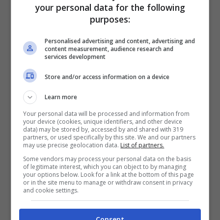
your personal data for the following
analizzava
i dati dei registri nazionali dei
purposes:
bambini nati in Danimarca tra il 1997 e il
Personalised advertising and content, advertising and
content measurement, audience research and
2018.
services development
Store and/or access information on a device
In sintesi, le prove di alta qualità
Learn more
disponibili non hanno mostrato alcuna
Your personal data will be processed and information from
associazione tra le tracce di alluminio
your device (cookies, unique identifiers, and other device
data) may be stored by, accessed by and shared with 319
utilizzate in alcuni vaccini e i disturbi dello
partners, or used specifically by this site. We and our partners
may use precise geolocation data.
List of partners.
spettro autistico. A supporto dell’uso
Some vendors may process your personal data on the basis
of legitimate interest, which you can object to by managing
continuativo di vaccini con adiuvanti di
your options below. Look for a link at the bottom of this page
or in the site menu to manage or withdraw consent in privacy
alluminio. A seguito della revisione, il
and cookie settings.
Gacvs ha ribadito le sue precedenti
Consent