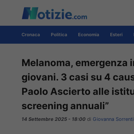
Vai
al
contenuto
Cronaca
Politica
Economia
Esteri
Melanoma, emergenza in I
giovani. 3 casi su 4 caus
Paolo Ascierto alle isti
screening annuali”
14 Settembre 2025 - 18:00
di
Giovanna Sorrent