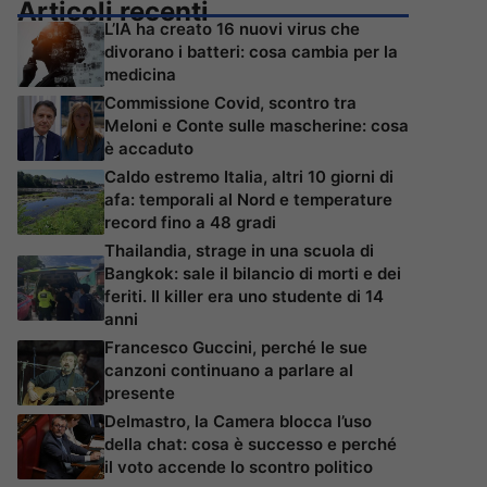
Articoli recenti
L’IA ha creato 16 nuovi virus che
divorano i batteri: cosa cambia per la
medicina
Commissione Covid, scontro tra
Meloni e Conte sulle mascherine: cosa
è accaduto
Caldo estremo Italia, altri 10 giorni di
afa: temporali al Nord e temperature
record fino a 48 gradi
Thailandia, strage in una scuola di
Bangkok: sale il bilancio di morti e dei
feriti. Il killer era uno studente di 14
anni
Francesco Guccini, perché le sue
canzoni continuano a parlare al
presente
Delmastro, la Camera blocca l’uso
della chat: cosa è successo e perché
il voto accende lo scontro politico