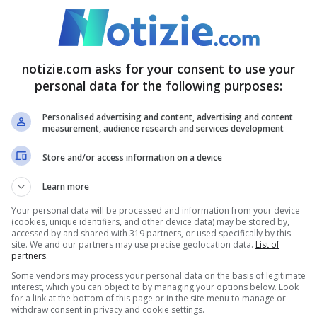
al d’eccezione l’ex calciatore dell’Inter e della
 chef stellato
Gennarino Esposito
.
notizie.com asks for your consent to use your
inati da nei preesistenti sono
personal data for the following purposes:
Personalised advertising and content, advertising and content
measurement, audience research and services development
Store and/or access information on a device
tto in estate “
con l’aiuto di un amico o di un
 zone difficili da raggiungere da soli, come ad
Learn more
est’ultimo caso possono essere d’aiuto anche i
Your personal data will be processed and information from your device
(cookies, unique identifiers, and other device data) may be stored by,
accessed by and shared with 319 partners, or used specifically by this
o Ascierto, ricordando soprattutto che i nei più
site. We and our partners may use precise geolocation data.
List of
partners.
o sulla pelle.
Some vendors may process your personal data on the basis of legitimate
interest, which you can object to by managing your options below. Look
for a link at the bottom of this page or in the site menu to manage or
erican Academy ef Dermatology ha dimostrato
withdraw consent in privacy and cookie settings.