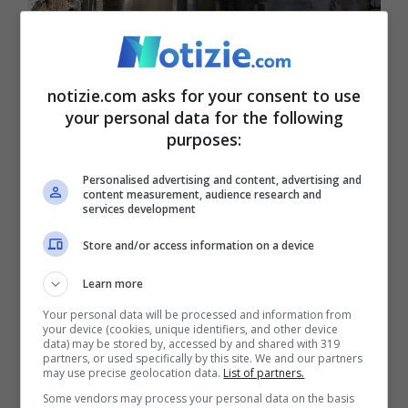
notizie.com asks for your consent to use
your personal data for the following
Guerra in Ucraina: qual è la strategia di Putin (Ansa Foto) –
purposes:
notizie.com
Personalised advertising and content, advertising and
content measurement, audience research and
E le reazioni internazionali di condanna al
services development
raid sulla capitale ucraina, dimostrano a
Store and/or access information on a device
Putin di aver ragione. Lo stesso Donald
Learn more
Trump, dopo il vertice in Alaska di
Your personal data will be processed and information from
Ferragosto, ha contestato il modo di agire
your device (cookies, unique identifiers, and other device
data) may be stored by, accessed by and shared with 319
partners, or used specifically by this site. We and our partners
del Cremlino.
may use precise geolocation data.
List of partners.
Some vendors may process your personal data on the basis