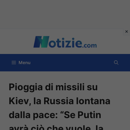
Vai
al
contenuto
Menu
Pioggia di missili su
Kiev, la Russia lontana
dalla pace: “Se Putin
avrà ciò che vuole, la