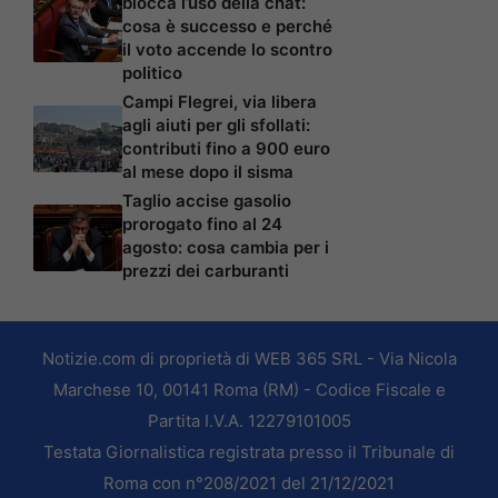
blocca l’uso della chat:
cosa è successo e perché
il voto accende lo scontro
politico
Campi Flegrei, via libera
agli aiuti per gli sfollati:
contributi fino a 900 euro
al mese dopo il sisma
Taglio accise gasolio
prorogato fino al 24
agosto: cosa cambia per i
prezzi dei carburanti
Notizie.com di proprietà di WEB 365 SRL - Via Nicola
Marchese 10, 00141 Roma (RM) - Codice Fiscale e
Partita I.V.A. 12279101005
Testata Giornalistica registrata presso il Tribunale di
Roma con n°208/2021 del 21/12/2021